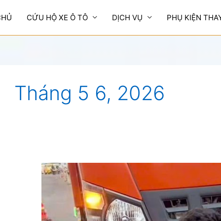
CHỦ
CỨU HỘ XE Ô TÔ
DỊCH VỤ
PHỤ KIỆN THA
Tháng 5 6, 2026