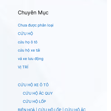
Chuyên Mục
Chưa được phân loại
CỨU HỘ
cứu họ ô tô
cứu hộ xe tải
vá xe lưu động
VỊ TRÍ
CỨU HỘ XE Ô TÔ
CỨU HỘ ẮC QUY
CỨU HỘ LỐP
BIÊN HOÀ | CỨU HỘ LỐP | CỨU HỘ ẮC