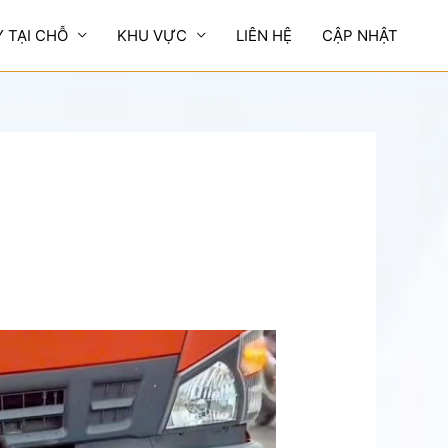
Y TẠI CHỖ
KHU VỰC
LIÊN HỆ
CẬP NHẬT