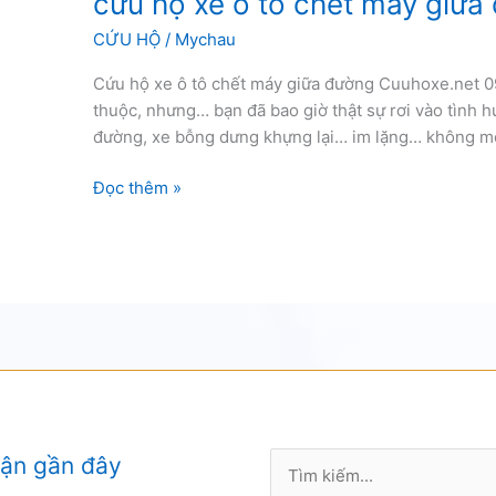
cứu hộ xe ô tô chết máy giữa
CỨU HỘ
/
Mychau
Cứu hộ xe ô tô chết máy giữa đường Cuuhoxe.net 09
thuộc, nhưng… bạn đã bao giờ thật sự rơi vào tình
đường, xe bỗng dưng khựng lại… im lặng… không một
cứu
Đọc thêm »
hộ
xe
ô
tô
chết
máy
giữa
đường
Tìm
uận gần đây
kiếm: