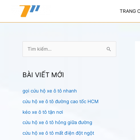
Nhảy
tới
TRANG 
nội
dung
T
ì
m
k
BÀI VIẾT MỚI
i
gọi cứu hộ xe ô tô nhanh
ế
cứu hộ xe ô tô đường cao tốc HCM
m
:
kéo xe ô tô tận nơi
cứu hộ xe ô tô hỏng giữa đường
cứu hộ xe ô tô mất điện đột ngột