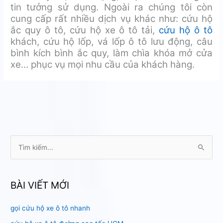
tin tưởng sử dụng. Ngoài ra chúng tôi còn
cung cấp rất nhiều dịch vụ khác như: cứu hộ
ắc quy ô tô, cứu hộ xe ô tô tải,
cứu hộ ô tô
khách, cứu hộ lốp, vá lốp ô tô lưu động, câu
bình kích bình ắc quy, làm chìa khóa mở cửa
xe… phục vụ mọi nhu cầu của khách hàng.
T
ì
m
k
BÀI VIẾT MỚI
i
gọi cứu hộ xe ô tô nhanh
ế
m