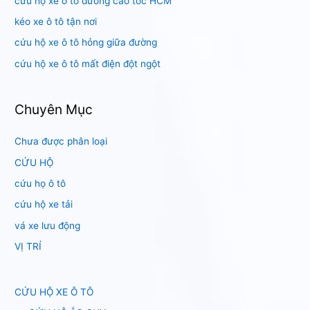
cứu hộ xe ô tô đường cao tốc HCM
:
kéo xe ô tô tận nơi
cứu hộ xe ô tô hỏng giữa đường
cứu hộ xe ô tô mất điện đột ngột
Chuyên Mục
Chưa được phân loại
CỨU HỘ
cứu họ ô tô
cứu hộ xe tải
vá xe lưu động
VỊ TRÍ
CỨU HỘ XE Ô TÔ