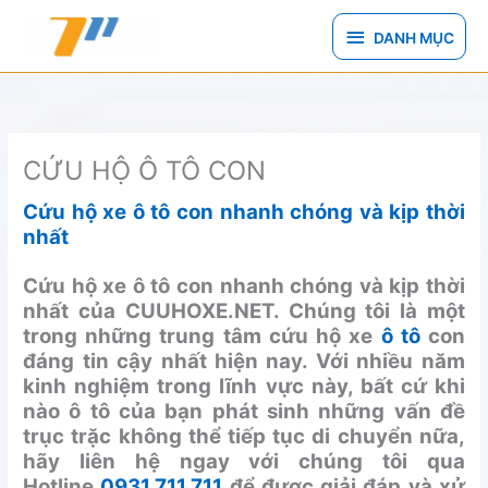
Nhảy
DANH
tới
DANH MỤC
nội
MỤC
dung
CỨU HỘ Ô TÔ CON
Cứu hộ xe ô tô con nhanh chóng và kịp thời
nhất
Cứu hộ xe ô tô con nhanh chóng và kịp thời
nhất của CUUHOXE.NET. Chúng tôi là một
trong những trung tâm cứu hộ xe
ô tô
con
đáng tin cậy nhất hiện nay. Với nhiều năm
kinh nghiệm trong lĩnh vực này, bất cứ khi
nào ô tô của bạn phát sinh những vấn đề
trục trặc không thể tiếp tục di chuyển nữa,
hãy liên hệ ngay với chúng tôi qua
Hotline
0931.711.711
để được giải đáp và xử