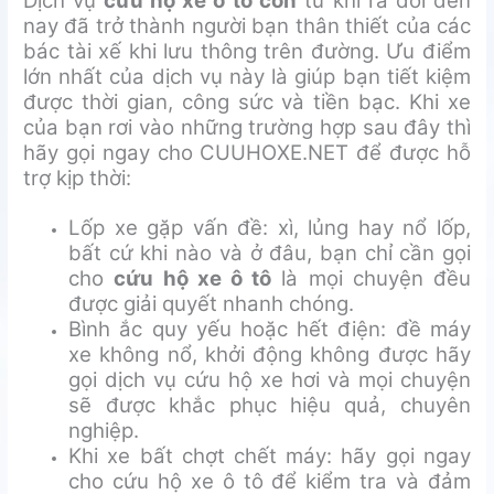
Dịch vụ
cứu hộ xe ô tô con
từ khi ra đời đến
nay đã trở thành người bạn thân thiết của các
bác tài xế khi lưu thông trên đường. Ưu điểm
lớn nhất của dịch vụ này là giúp bạn tiết kiệm
được thời gian, công sức và tiền bạc. Khi xe
của bạn rơi vào những trường hợp sau đây thì
hãy gọi ngay cho CUUHOXE.NET để được hỗ
trợ kịp thời:
Lốp xe gặp vấn đề: xì, lủng hay nổ lốp,
bất cứ khi nào và ở đâu, bạn chỉ cần gọi
cho
cứu hộ xe ô tô
là mọi chuyện đều
được giải quyết nhanh chóng.
Bình ắc quy yếu hoặc hết điện: đề máy
xe không nổ, khởi động không được hãy
gọi dịch vụ cứu hộ xe hơi và mọi chuyện
sẽ được khắc phục hiệu quả, chuyên
nghiệp.
Khi xe bất chợt chết máy: hãy gọi ngay
cho cứu hộ xe ô tô để kiểm tra và đảm