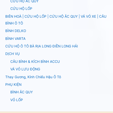
CỨU HỘ ẮC QUY
CỨU HỘ LỐP
BIÊN HOÀ | CỨU HỘ LỐP | CỨU HỘ ẮC QUY | VÁ VỎ XE | CÂU
BÌNH Ô TÔ
BÌNH DELKO
BÌNH VARTA
CỨU HỘ Ô TÔ BÀ RỊA LONG ĐIỀN LONG HẢI
DỊCH VỤ
CÂU BÌNH & KÍCH BÌNH ACCU
VÁ VỎ LƯU ĐỘNG
Thay Gương, Kính Chiếu Hậu Ô Tô
PHỤ KIỆN
BÌNH ẮC QUY
VỎ LỐP