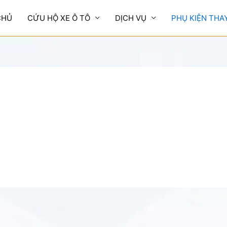
CHỦ
CỨU HỘ XE Ô TÔ
DỊCH VỤ
PHỤ KIỆN THA