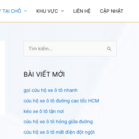
Y TẠI CHỖ
KHU VỰC
LIÊN HỆ
CẬP NHẬT
T
ì
m
k
BÀI VIẾT MỚI
i
gọi cứu hộ xe ô tô nhanh
ế
cứu hộ xe ô tô đường cao tốc HCM
m
:
kéo xe ô tô tận nơi
cứu hộ xe ô tô hỏng giữa đường
cứu hộ xe ô tô mất điện đột ngột