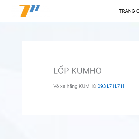
Nhảy
tới
TRANG 
nội
dung
LỐP KUMHO
Vỏ xe hãng KUMHO
0931.711.711