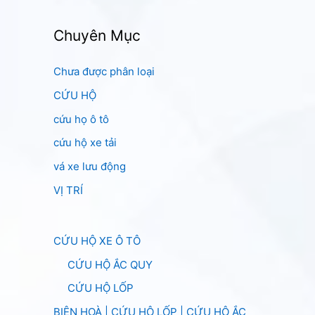
Chuyên Mục
Chưa được phân loại
CỨU HỘ
cứu họ ô tô
cứu hộ xe tải
vá xe lưu động
VỊ TRÍ
CỨU HỘ XE Ô TÔ
CỨU HỘ ẮC QUY
CỨU HỘ LỐP
BIÊN HOÀ | CỨU HỘ LỐP | CỨU HỘ ẮC