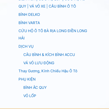
QUY | VÁ VỎ XE | CÂU BÌNH Ô TÔ
BÌNH DELKO
BÌNH VARTA
CỨU HỘ Ô TÔ BÀ RỊA LONG ĐIỀN LONG
HẢI
DỊCH VỤ
CÂU BÌNH & KÍCH BÌNH ACCU
VÁ VỎ LƯU ĐỘNG
Thay Gương, Kính Chiếu Hậu Ô Tô
PHỤ KIỆN
BÌNH ẮC QUY
VỎ LỐP