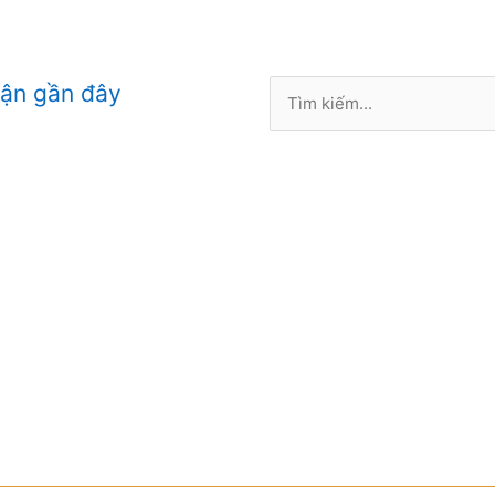
Tìm
uận gần đây
kiếm: