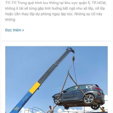
711 711 Trong quá trình lưu thông tại khu vực quận 5, TP.HCM,
không ít tài xế từng gặp tình huống bất ngờ như xịt lốp, nổ lốp
hoặc cần thay lốp dự phòng ngay lập tức. Những sự cố này
không
Cứu
Đọc thêm »
hộ
thay
dự
phòng
uy
tín
tại
quận
5