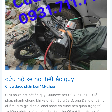
cứu hộ xe hơi hết ắc quy
Chưa được phân loại
/
Mychau
Cứu hộ xe hơi hết ắc quy Cuuhoxe.net 0931 711 711 – Giải
pháp nhanh chóng khi xe chết máy giữa đường Đang chuẩn bị
đi làm, đưa gia đình đi chơi hoặc có cuộc hẹn quan trọng thì…
xe bỗng nhiên không nổ máy. Bạn thử đề vài lần, tiếng khởi