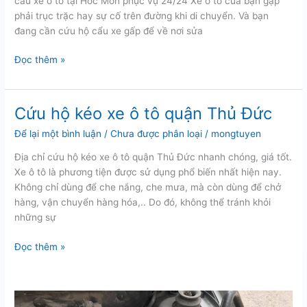
cẩu xe ô tô tại Hóc Môn phục vụ 24/24 Xe ô tô của bạn gặp
phải trục trặc hay sự cố trên đường khi di chuyển. Và bạn
đang cần cứu hộ cẩu xe gấp để về nơi sửa
Cứu
Đọc thêm »
hộ
cẩu
xe
Cứu hộ kéo xe ô tô quận Thủ Đức
ô
Để lại một bình luận
/
Chưa được phân loại
/
mongtuyen
tô
tại
Địa chỉ cứu hộ kéo xe ô tô quận Thủ Đức nhanh chóng, giá tốt.
Hóc
Xe ô tô là phương tiện được sử dụng phổ biến nhất hiện nay.
Môn
Không chỉ dùng để che nắng, che mưa, mà còn dùng để chở
hàng, vận chuyển hàng hóa,.. Do đó, không thể tránh khỏi
những sự
Cứu
Đọc thêm »
hộ
kéo
xe
ô