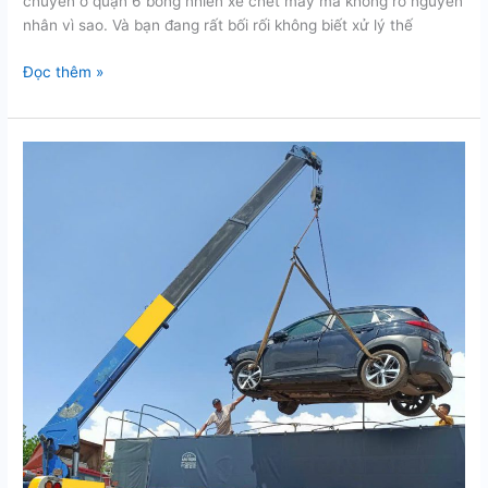
chuyển ở quận 6 bỗng nhiên xe chết máy mà không rõ nguyên
nhân vì sao. Và bạn đang rất bối rối không biết xử lý thế
Cứu
Đọc thêm »
hộ
kéo
xe
hơi
nhanh
chóng
tại
quận
6