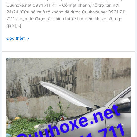
Cuuhoxe.net 0931 711 711 – Có mặt nhanh, hỗ trợ tận nơi
24/24 “Cứu hộ xe ô tô không đề được Cuuhoxe.net 0931 711
711” là cụm từ được rất nhiều tài xế tìm kiếm khi xe bất ngờ
gặp […]
cứu
Đọc thêm »
hộ
xe
ô
tô
không
đề
được