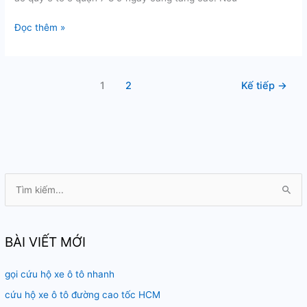
Kích
Đọc thêm »
bình
ắc
quy
1
2
Kế tiếp
→
ô
tô
ở
quận
7
8
9
T
ì
m
k
BÀI VIẾT MỚI
i
gọi cứu hộ xe ô tô nhanh
ế
m
cứu hộ xe ô tô đường cao tốc HCM