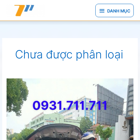
Nhảy
DANH
tới
DANH MỤC
nội
MỤC
dung
Chưa được phân loại