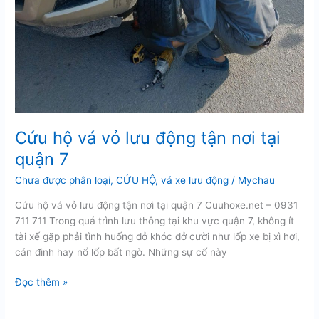
Cứu hộ vá vỏ lưu động tận nơi tại
quận 7
Chưa được phân loại
,
CỨU HỘ
,
vá xe lưu động
/
Mychau
Cứu hộ vá vỏ lưu động tận nơi tại quận 7 Cuuhoxe.net – 0931
711 711 Trong quá trình lưu thông tại khu vực quận 7, không ít
tài xế gặp phải tình huống dở khóc dở cười như lốp xe bị xì hơi,
cán đinh hay nổ lốp bất ngờ. Những sự cố này
Cứu
Đọc thêm »
hộ
vá