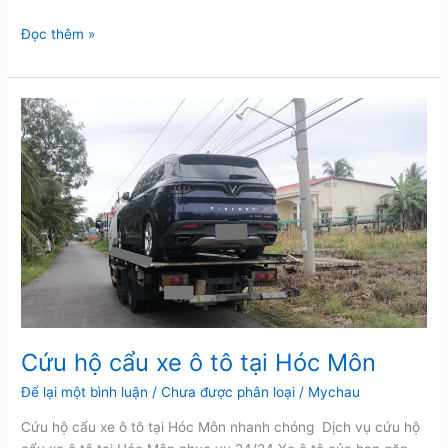
Cứu
Đọc thêm »
hộ
cẩu
kéo
xe
tại
Nguyễn
Văn
Linh
Cứu hộ cẩu xe ô tô tại Hóc Môn
Để lại một bình luận
/
Chưa được phân loại
/
Mychau
Cứu hộ cẩu xe ô tô tại Hóc Môn nhanh chóng Dịch vụ cứu hộ