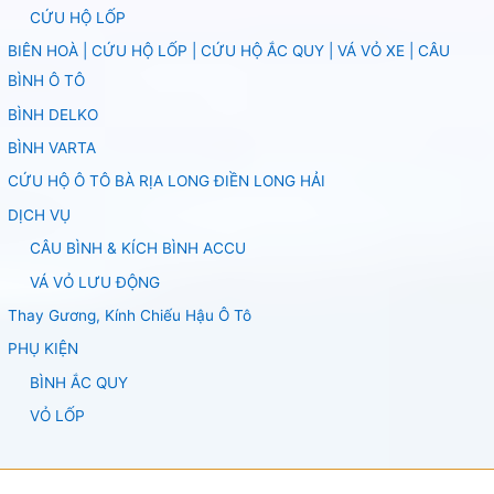
CỨU HỘ LỐP
BIÊN HOÀ | CỨU HỘ LỐP | CỨU HỘ ẮC QUY | VÁ VỎ XE | CÂU
BÌNH Ô TÔ
BÌNH DELKO
BÌNH VARTA
CỨU HỘ Ô TÔ BÀ RỊA LONG ĐIỀN LONG HẢI
DỊCH VỤ
CÂU BÌNH & KÍCH BÌNH ACCU
VÁ VỎ LƯU ĐỘNG
Thay Gương, Kính Chiếu Hậu Ô Tô
PHỤ KIỆN
BÌNH ẮC QUY
VỎ LỐP