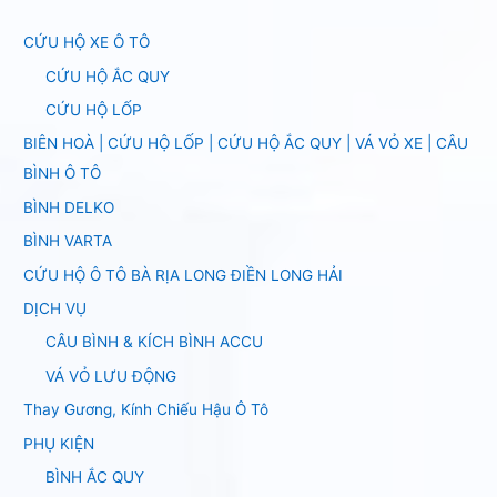
CỨU HỘ XE Ô TÔ
CỨU HỘ ẮC QUY
CỨU HỘ LỐP
BIÊN HOÀ | CỨU HỘ LỐP | CỨU HỘ ẮC QUY | VÁ VỎ XE | CÂU
BÌNH Ô TÔ
BÌNH DELKO
BÌNH VARTA
CỨU HỘ Ô TÔ BÀ RỊA LONG ĐIỀN LONG HẢI
DỊCH VỤ
CÂU BÌNH & KÍCH BÌNH ACCU
VÁ VỎ LƯU ĐỘNG
Thay Gương, Kính Chiếu Hậu Ô Tô
PHỤ KIỆN
BÌNH ẮC QUY