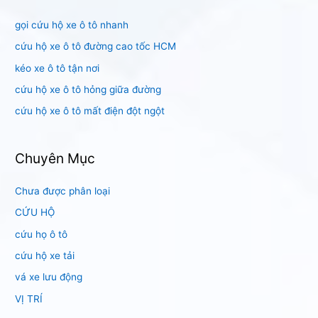
i
gọi cứu hộ xe ô tô nhanh
ế
m
cứu hộ xe ô tô đường cao tốc HCM
:
kéo xe ô tô tận nơi
cứu hộ xe ô tô hỏng giữa đường
cứu hộ xe ô tô mất điện đột ngột
Chuyên Mục
Chưa được phân loại
CỨU HỘ
cứu họ ô tô
cứu hộ xe tải
vá xe lưu động
VỊ TRÍ