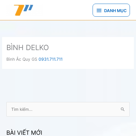
Nhảy
DANH
tới
DANH MỤC
nội
MỤC
dung
BÌNH DELKO
Bình Ắc Quy GS
0931.711.711
T
ì
m
k
BÀI VIẾT MỚI