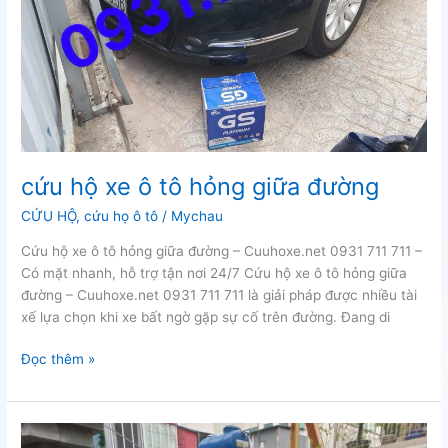
cứu hộ xe ô tô hỏng giữa đường
CỨU HỘ
,
cứu họ ô tô
/
Mychau
Cứu hộ xe ô tô hỏng giữa đường – Cuuhoxe.net 0931 711 711 –
Có mặt nhanh, hỗ trợ tận nơi 24/7 Cứu hộ xe ô tô hỏng giữa
đường – Cuuhoxe.net 0931 711 711 là giải pháp được nhiều tài
xế lựa chọn khi xe bất ngờ gặp sự cố trên đường. Đang di
cứu
Đọc thêm »
hộ
xe
ô
tô