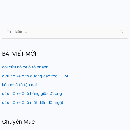
lốp
T
ì
m
k
BÀI VIẾT MỚI
i
gọi cứu hộ xe ô tô nhanh
ế
m
cứu hộ xe ô tô đường cao tốc HCM
:
kéo xe ô tô tận nơi
cứu hộ xe ô tô hỏng giữa đường
cứu hộ xe ô tô mất điện đột ngột
Chuyên Mục