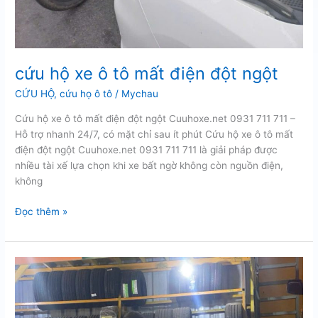
cứu hộ xe ô tô mất điện đột ngột
CỨU HỘ
,
cứu họ ô tô
/
Mychau
Cứu hộ xe ô tô mất điện đột ngột Cuuhoxe.net 0931 711 711 –
Hỗ trợ nhanh 24/7, có mặt chỉ sau ít phút Cứu hộ xe ô tô mất
điện đột ngột Cuuhoxe.net 0931 711 711 là giải pháp được
nhiều tài xế lựa chọn khi xe bất ngờ không còn nguồn điện,
không
cứu
Đọc thêm »
hộ
xe
ô
tô
mất
điện