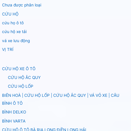
Chưa được phân loại
CỨU HỘ
cứu họ ô tô
cứu hộ xe tải
vá xe lưu động
VỊ TRÍ
CỨU HỘ XE Ô TÔ
CỨU HỘ ẮC QUY
CỨU HỘ LỐP
BIÊN HOÀ | CỨU HỘ LỐP | CỨU HỘ ẮC QUY | VÁ VỎ XE | CÂU
BÌNH Ô TÔ
BÌNH DELKO
BÌNH VARTA
CỨU HỘ Ô TÔ BÀ RỊA LONG ĐIỀN LONG HẢI