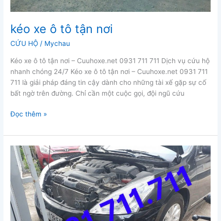
kéo xe ô tô tận nơi
CỨU HỘ
/
Mychau
Kéo xe ô tô tận nơi – Cuuhoxe.net 0931 711 711 Dịch vụ cứu hộ
nhanh chóng 24/7 Kéo xe ô tô tận nơi – Cuuhoxe.net 0931 711
711 là giải pháp đáng tin cậy dành cho những tài xế gặp sự cố
bất ngờ trên đường. Chỉ cần một cuộc gọi, đội ngũ cứu
kéo
Đọc thêm »
xe
ô
tô
tận
nơi