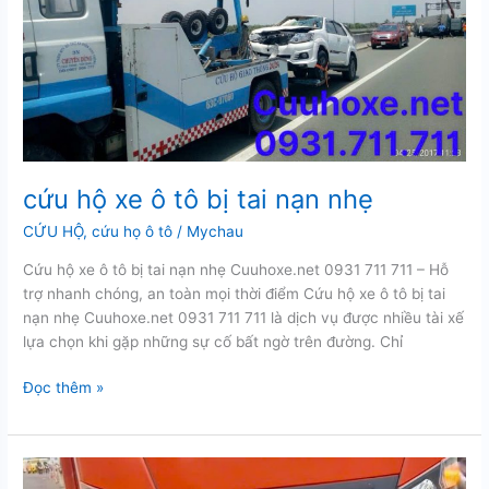
số
cứu hộ xe ô tô bị tai nạn nhẹ
CỨU HỘ
,
cứu họ ô tô
/
Mychau
Cứu hộ xe ô tô bị tai nạn nhẹ Cuuhoxe.net 0931 711 711 – Hỗ
trợ nhanh chóng, an toàn mọi thời điểm Cứu hộ xe ô tô bị tai
nạn nhẹ Cuuhoxe.net 0931 711 711 là dịch vụ được nhiều tài xế
lựa chọn khi gặp những sự cố bất ngờ trên đường. Chỉ
cứu
Đọc thêm »
hộ
xe
ô
tô