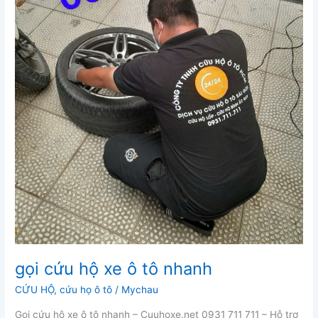
gọi cứu hộ xe ô tô nhanh
CỨU HỘ
,
cứu họ ô tô
/
Mychau
Gọi cứu hộ xe ô tô nhanh – Cuuhoxe.net 0931 711 711 – Hỗ trợ