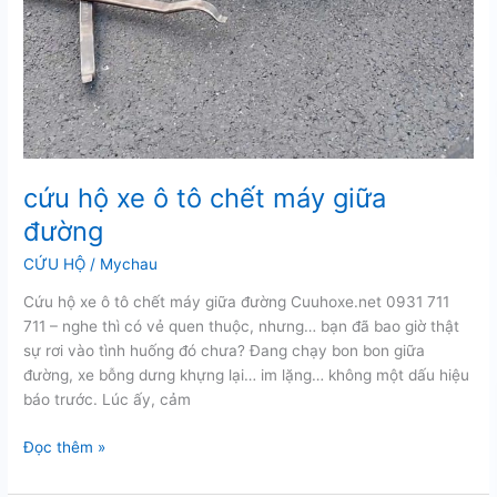
cứu hộ xe ô tô chết máy giữa
đường
CỨU HỘ
/
Mychau
Cứu hộ xe ô tô chết máy giữa đường Cuuhoxe.net 0931 711
711 – nghe thì có vẻ quen thuộc, nhưng… bạn đã bao giờ thật
sự rơi vào tình huống đó chưa? Đang chạy bon bon giữa
đường, xe bỗng dưng khựng lại… im lặng… không một dấu hiệu
báo trước. Lúc ấy, cảm
cứu
Đọc thêm »
hộ
xe