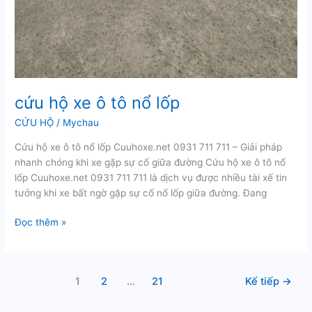
cứu hộ xe ô tô nổ lốp
CỨU HỘ
/
Mychau
Cứu hộ xe ô tô nổ lốp Cuuhoxe.net 0931 711 711 – Giải pháp
nhanh chóng khi xe gặp sự cố giữa đường Cứu hộ xe ô tô nổ
lốp Cuuhoxe.net 0931 711 711 là dịch vụ được nhiều tài xế tin
tưởng khi xe bất ngờ gặp sự cố nổ lốp giữa đường. Đang
cứu
Đọc thêm »
hộ
xe
ô
1
2
…
21
Kế tiếp
→
tô
nổ