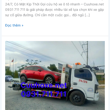
24/7, Có Mặt Kịp Thời Gọi cứu hộ xe ô tô nhanh – Cuuhoxe.net
0931 711 711 là giải pháp được nhiều tài xế lựa chọn khi xe gặp
sự cố giữa đường. Chỉ cần một cuộc gọi… đội ngũ […]
gọi
Đọc thêm »
cứu
hộ
xe
ô
tô
nhanh