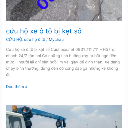
cứu hộ xe ô tô bị kẹt số
CỨU HỘ
,
cứu họ ô tô
/
Mychau
Cứu hộ xe ô tô bị kẹt số Cuuhoxe.net 0931 711 711 – Hỗ trợ
nhanh 24/7 tận nơi Có những tình huống xảy ra bất ngờ đến
mức… người lái chỉ biết ngồi im vài giây để định thần. Xe đang
chạy bình thường, dừng đèn đỏ xong đạp ga nhưng xe không
đi.
cứu
Đọc thêm »
hộ
xe
ô
tô
bị
kẹt