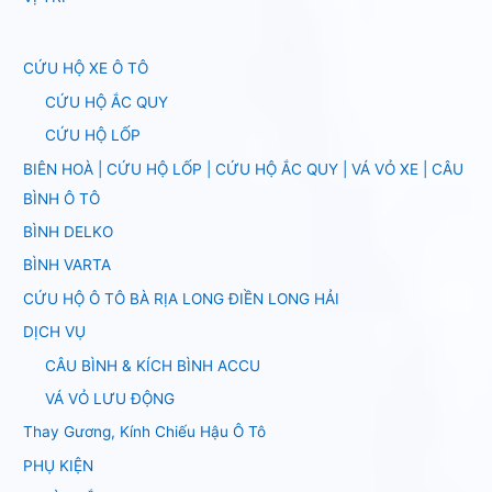
CỨU HỘ XE Ô TÔ
CỨU HỘ ẮC QUY
CỨU HỘ LỐP
BIÊN HOÀ | CỨU HỘ LỐP | CỨU HỘ ẮC QUY | VÁ VỎ XE | CÂU
BÌNH Ô TÔ
BÌNH DELKO
BÌNH VARTA
CỨU HỘ Ô TÔ BÀ RỊA LONG ĐIỀN LONG HẢI
DỊCH VỤ
CÂU BÌNH & KÍCH BÌNH ACCU
VÁ VỎ LƯU ĐỘNG
Thay Gương, Kính Chiếu Hậu Ô Tô
PHỤ KIỆN