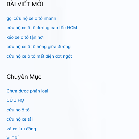
k
BÀI VIẾT MỚI
i
gọi cứu hộ xe ô tô nhanh
ế
m
cứu hộ xe ô tô đường cao tốc HCM
:
kéo xe ô tô tận nơi
cứu hộ xe ô tô hỏng giữa đường
cứu hộ xe ô tô mất điện đột ngột
Chuyên Mục
Chưa được phân loại
CỨU HỘ
cứu họ ô tô
cứu hộ xe tải
vá xe lưu động
VỊ TRÍ