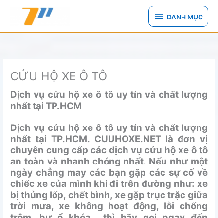
Nhảy
DANH
tới
DANH MỤC
nội
MỤC
dung
CỨU HỘ XE Ô TÔ
Dịch vụ cứu hộ xe ô tô uy tín và chất lượng
nhất tại TP.HCM
Dịch vụ cứu hộ xe ô tô uy tín và chất lượng
nhất tại TP.HCM. CUUHOXE.NET là đơn vị
chuyên cung cấp các dịch vụ cứu hộ xe ô tô
an toàn và nhanh chóng nhất. Nếu như một
ngày chẳng may các bạn gặp các sự cố về
chiếc xe của mình khi đi trên đường như: xe
bị thủng lốp, chết bình, xe gặp trục trặc giữa
trời mưa, xe không hoạt động, lỗi chống
trộm, hư ổ khóa… thì hãy gọi ngay đến