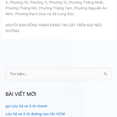
9, Phường 10, Phường 11, Phường 12, Phường Thắng Nhất,
Phường Thắng Nhì, Phường Thắng Tam, Phường Nguyễn An
Ninh, Phường Rạch Dừa và Xã Long Sơn.
NGƯỜI BẠN ĐỒNG HÀNH ĐÁNG TIN CẬY TRÊN MỌI NẺO
ĐƯỜNG
T
ì
m
k
BÀI VIẾT MỚI
i
gọi cứu hộ xe ô tô nhanh
ế
m
cứu hộ xe ô tô đường cao tốc HCM