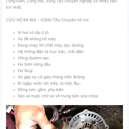
Long Điền, Long Hải, Vũng Tàu chuyên nghiệp và nhiều tiện
ích nhất.
CỨU HỘ BÀ RỊA – VŨNG TÀU Chuyên hỗ trợ:
Xì hơi vỏ lốp ô tô
Xe đề không nổ máy
Đang chạy thì chết máy dọc đường
Hệ thống điện bị trục trặc, mất điện
Hỏng dyamo sạc
Hư bơm xăng dầu
Hư Bugi
Xe gặp sự cố giao thông trên đường
Bị ngập nước tắt máy, bị mắc lầy…
Đồng sơn, gầm, phụ kiện
Kéo xe hoặc chở xe về trung tâm sửa chữa.