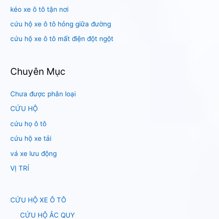
:
kéo xe ô tô tận nơi
cứu hộ xe ô tô hỏng giữa đường
cứu hộ xe ô tô mất điện đột ngột
Chuyên Mục
Chưa được phân loại
CỨU HỘ
cứu họ ô tô
cứu hộ xe tải
vá xe lưu động
VỊ TRÍ
CỨU HỘ XE Ô TÔ
CỨU HỘ ẮC QUY