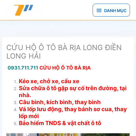
Nhảy
DANH
tới
DANH MỤC
nội
MỤC
dung
CỨU HỘ Ô TÔ BÀ RỊA LONG ĐIỀN
LONG HẢI
0931.711.711
CỨU HỘ Ô TÔ BÀ RỊA
Kéo xe, chở xe, cẩu xe
Sửa chữa ô tô gặp sự cố trên đường, tại
nhà.
Câu bình, kích bình, thay bình
Vá lốp lưu động, thay bánh sơ cua, thay
lốp mới
Bảo hiểm TNDS & vật chất ô tô