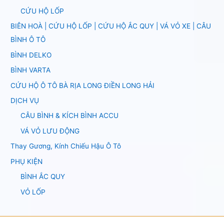
CỨU HỘ LỐP
BIÊN HOÀ | CỨU HỘ LỐP | CỨU HỘ ẮC QUY | VÁ VỎ XE | CÂU
BÌNH Ô TÔ
BÌNH DELKO
BÌNH VARTA
CỨU HỘ Ô TÔ BÀ RỊA LONG ĐIỀN LONG HẢI
DỊCH VỤ
CÂU BÌNH & KÍCH BÌNH ACCU
VÁ VỎ LƯU ĐỘNG
Thay Gương, Kính Chiếu Hậu Ô Tô
PHỤ KIỆN
BÌNH ẮC QUY
VỎ LỐP