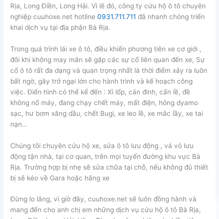
Rịa, Long Điền, Long Hải. Vì lẽ đó, công ty cứu hộ ô tô chuyên
nghiệp cuuhoxe.net hotline
0931.711.711
đã nhanh chóng triển
khai dịch vụ tại địa phận Bà Rịa.
Trong quá trình lái xe ô tô, điều khiển phương tiên xe cơ giới ,
đôi khi không may mắn sẽ gặp các sự cố liên quan đến xe, Sự
cố ô tô rất đa dạng và quan trọng nhất là thời điểm xảy ra luôn
bất ngờ, gây trở ngại lớn cho hành trình và kế hoạch công
việc. Điển hình có thể kể đến : Xì lốp, cán đinh, cấn lề, đề
không nổ máy, đang chạy chết máy, mất điện, hỏng dyamo
sạc, hư bơm xăng dầu, chết Bugi, xe leo lề, xe mắc lầy, xe tai
nạn…
Chúng tôi chuyên cứu hộ xe, sửa ô tô lưu động , vá vỏ lưu
động tận nhà, tại cơ quan, trên mọi tuyến đường khu vực Bà
Rịa. Trường hợp bị nhẹ sẽ sửa chữa tại chỗ, nếu không đủ thiết
bị sẽ kéo về Gara hoặc hãng xe
Đừng lo lắng, vì giờ đây, cuuhoxe.net sẽ luôn đồng hành và
mang đến cho anh chị em những dịch vụ cứu hộ ô tô Bà Rịa,