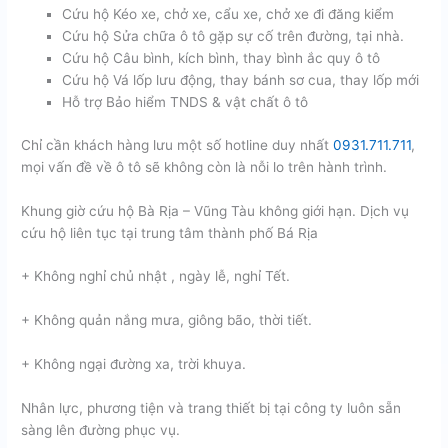
Cứu hộ Kéo xe, chở xe, cẩu xe, chở xe đi đăng kiểm
Cứu hộ Sửa chữa ô tô gặp sự cố trên đường, tại nhà.
Cứu hộ Câu bình, kích bình, thay bình ắc quy ô tô
Cứu hộ Vá lốp lưu động, thay bánh sơ cua, thay lốp mới
Hỗ trợ Bảo hiểm TNDS & vật chất ô tô
Chỉ cần khách hàng lưu một số hotline duy nhất
0931.711.711
,
mọi vấn đề về ô tô sẽ không còn là nỗi lo trên hành trình.
Khung giờ cứu hộ Bà Rịa – Vũng Tàu không giới hạn. Dịch vụ
cứu hộ liên tục tại trung tâm thành phố Bá Rịa
+ Không nghỉ chủ nhật , ngày lễ, nghỉ Tết.
+ Không quản nắng mưa, giông bão, thời tiết.
+ Không ngại đường xa, trời khuya.
Nhân lực, phương tiện và trang thiết bị tại công ty luôn sẵn
sàng lên đường phục vụ.