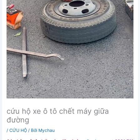
cứu hộ xe ô tô chết máy giữa
đường
/
CỨU HỘ
/ Bởi
Mychau