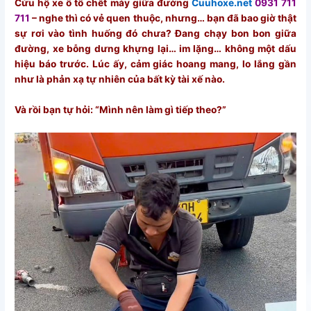
Cứu hộ xe ô tô chết máy giữa đường
Cuuhoxe.net
0931 711
711
– nghe thì có vẻ quen thuộc, nhưng… bạn đã bao giờ thật
sự rơi vào tình huống đó chưa? Đang chạy bon bon giữa
đường, xe bỗng dưng khựng lại… im lặng… không một dấu
hiệu báo trước. Lúc ấy, cảm giác hoang mang, lo lắng gần
như là phản xạ tự nhiên của bất kỳ tài xế nào.
Và rồi bạn tự hỏi: “Mình nên làm gì tiếp theo?”