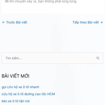
để khi chuyện xảy ra, bạn không phải lúng túng.
←
Trước Bài viết
Tiếp theo Bài viết
→
T
ì
m
k
BÀI VIẾT MỚI
i
gọi cứu hộ xe ô tô nhanh
ế
m
cứu hộ xe ô tô đường cao tốc HCM
:
kéo xe ô tô tận nơi