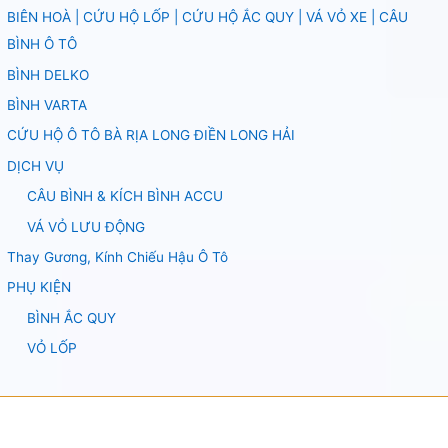
BIÊN HOÀ | CỨU HỘ LỐP | CỨU HỘ ẮC QUY | VÁ VỎ XE | CÂU
BÌNH Ô TÔ
BÌNH DELKO
BÌNH VARTA
CỨU HỘ Ô TÔ BÀ RỊA LONG ĐIỀN LONG HẢI
DỊCH VỤ
CÂU BÌNH & KÍCH BÌNH ACCU
VÁ VỎ LƯU ĐỘNG
Thay Gương, Kính Chiếu Hậu Ô Tô
PHỤ KIỆN
BÌNH ẮC QUY
VỎ LỐP