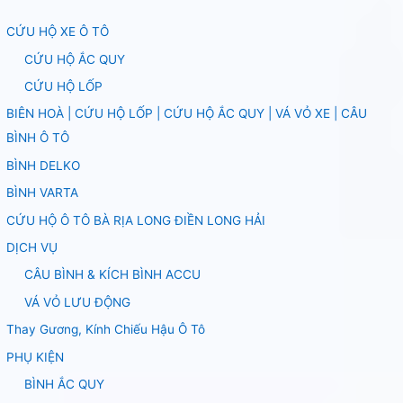
CỨU HỘ XE Ô TÔ
CỨU HỘ ẮC QUY
CỨU HỘ LỐP
BIÊN HOÀ | CỨU HỘ LỐP | CỨU HỘ ẮC QUY | VÁ VỎ XE | CÂU
BÌNH Ô TÔ
BÌNH DELKO
BÌNH VARTA
CỨU HỘ Ô TÔ BÀ RỊA LONG ĐIỀN LONG HẢI
DỊCH VỤ
CÂU BÌNH & KÍCH BÌNH ACCU
VÁ VỎ LƯU ĐỘNG
Thay Gương, Kính Chiếu Hậu Ô Tô
PHỤ KIỆN
BÌNH ẮC QUY