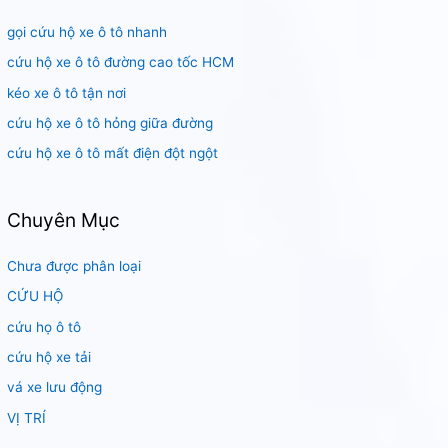
i
gọi cứu hộ xe ô tô nhanh
ế
m
cứu hộ xe ô tô đường cao tốc HCM
:
kéo xe ô tô tận nơi
cứu hộ xe ô tô hỏng giữa đường
cứu hộ xe ô tô mất điện đột ngột
Chuyên Mục
Chưa được phân loại
CỨU HỘ
cứu họ ô tô
cứu hộ xe tải
vá xe lưu động
VỊ TRÍ