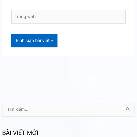
Trang
web
T
ì
m
k
BÀI VIẾT MỚI