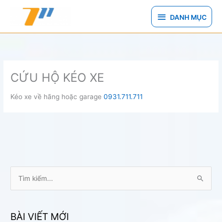
Nhảy
DANH
tới
DANH MỤC
nội
MỤC
dung
CỨU HỘ KÉO XE
Kéo xe về hãng hoặc garage
0931.711.711
T
ì
m
k
BÀI VIẾT MỚI