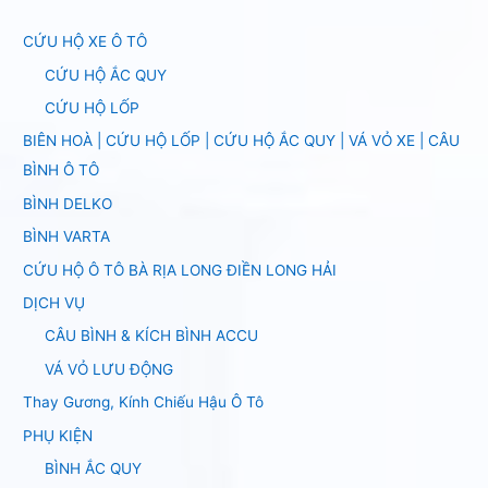
CỨU HỘ XE Ô TÔ
CỨU HỘ ẮC QUY
CỨU HỘ LỐP
BIÊN HOÀ | CỨU HỘ LỐP | CỨU HỘ ẮC QUY | VÁ VỎ XE | CÂU
BÌNH Ô TÔ
BÌNH DELKO
BÌNH VARTA
CỨU HỘ Ô TÔ BÀ RỊA LONG ĐIỀN LONG HẢI
DỊCH VỤ
CÂU BÌNH & KÍCH BÌNH ACCU
VÁ VỎ LƯU ĐỘNG
Thay Gương, Kính Chiếu Hậu Ô Tô
PHỤ KIỆN
BÌNH ẮC QUY