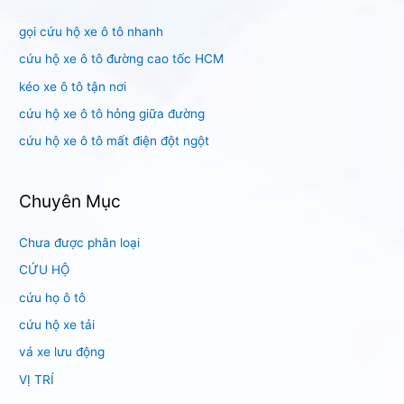
i
gọi cứu hộ xe ô tô nhanh
ế
m
cứu hộ xe ô tô đường cao tốc HCM
:
kéo xe ô tô tận nơi
cứu hộ xe ô tô hỏng giữa đường
cứu hộ xe ô tô mất điện đột ngột
Chuyên Mục
Chưa được phân loại
CỨU HỘ
cứu họ ô tô
cứu hộ xe tải
vá xe lưu động
VỊ TRÍ