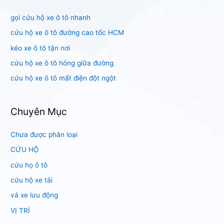
i
gọi cứu hộ xe ô tô nhanh
ế
m
cứu hộ xe ô tô đường cao tốc HCM
:
kéo xe ô tô tận nơi
cứu hộ xe ô tô hỏng giữa đường
cứu hộ xe ô tô mất điện đột ngột
Chuyên Mục
Chưa được phân loại
CỨU HỘ
cứu họ ô tô
cứu hộ xe tải
vá xe lưu động
VỊ TRÍ