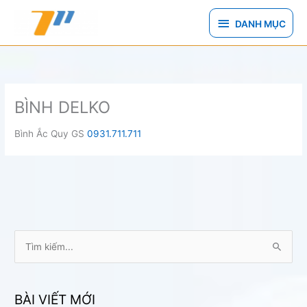
Nhảy
DANH
tới
DANH MỤC
nội
MỤC
dung
BÌNH DELKO
Bình Ắc Quy GS
0931.711.711
T
ì
m
k
BÀI VIẾT MỚI