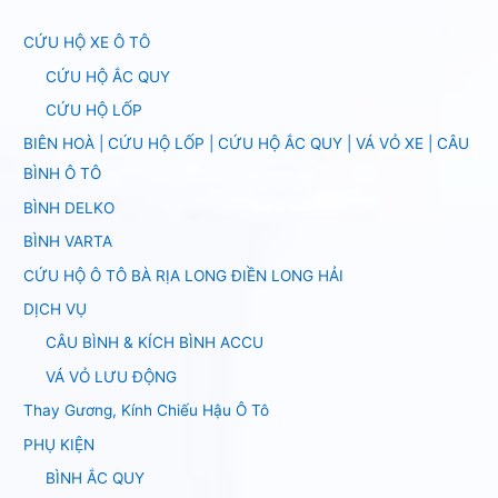
CỨU HỘ XE Ô TÔ
CỨU HỘ ẮC QUY
CỨU HỘ LỐP
BIÊN HOÀ | CỨU HỘ LỐP | CỨU HỘ ẮC QUY | VÁ VỎ XE | CÂU
BÌNH Ô TÔ
BÌNH DELKO
BÌNH VARTA
CỨU HỘ Ô TÔ BÀ RỊA LONG ĐIỀN LONG HẢI
DỊCH VỤ
CÂU BÌNH & KÍCH BÌNH ACCU
VÁ VỎ LƯU ĐỘNG
Thay Gương, Kính Chiếu Hậu Ô Tô
PHỤ KIỆN
BÌNH ẮC QUY