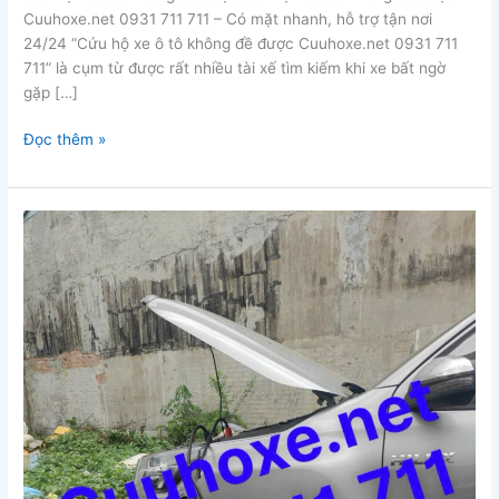
Cuuhoxe.net 0931 711 711 – Có mặt nhanh, hỗ trợ tận nơi
24/24 “Cứu hộ xe ô tô không đề được Cuuhoxe.net 0931 711
711” là cụm từ được rất nhiều tài xế tìm kiếm khi xe bất ngờ
gặp […]
cứu
Đọc thêm »
hộ
xe
ô
tô
không
đề
được