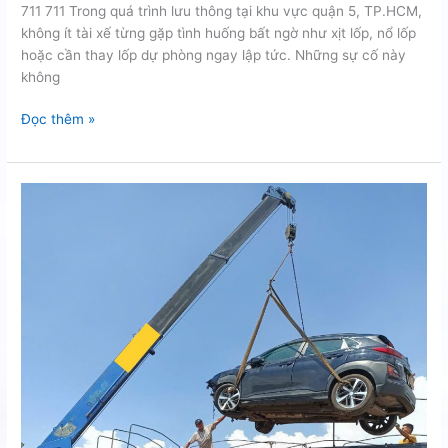
711 711 Trong quá trình lưu thông tại khu vực quận 5, TP.HCM,
không ít tài xế từng gặp tình huống bất ngờ như xịt lốp, nổ lốp
hoặc cần thay lốp dự phòng ngay lập tức. Những sự cố này
không
Cứu
Đọc thêm »
hộ
thay
dự
phòng
uy
tín
tại
quận
5