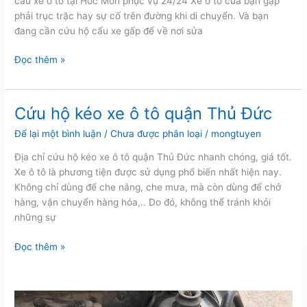
cẩu xe ô tô tại Hóc Môn phục vụ 24/24 Xe ô tô của bạn gặp
phải trục trặc hay sự cố trên đường khi di chuyển. Và bạn
đang cần cứu hộ cẩu xe gấp để về nơi sửa
Cứu
Đọc thêm »
hộ
cẩu
xe
Cứu hộ kéo xe ô tô quận Thủ Đức
ô
Để lại một bình luận
/
Chưa được phân loại
/
mongtuyen
tô
tại
Địa chỉ cứu hộ kéo xe ô tô quận Thủ Đức nhanh chóng, giá tốt.
Hóc
Xe ô tô là phương tiện được sử dụng phổ biến nhất hiện nay.
Môn
Không chỉ dùng để che nắng, che mưa, mà còn dùng để chở
hàng, vận chuyển hàng hóa,.. Do đó, không thể tránh khỏi
những sự
Cứu
Đọc thêm »
hộ
kéo
xe
ô