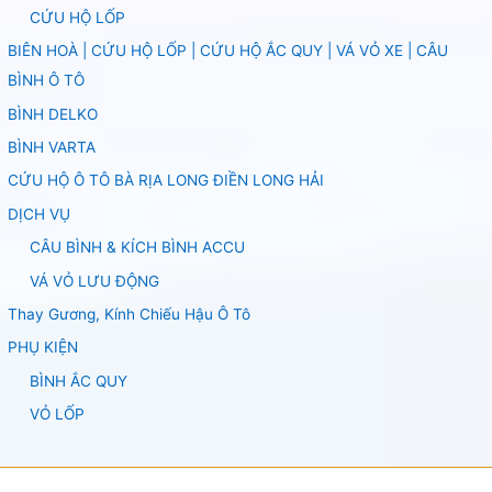
CỨU HỘ LỐP
BIÊN HOÀ | CỨU HỘ LỐP | CỨU HỘ ẮC QUY | VÁ VỎ XE | CÂU
BÌNH Ô TÔ
BÌNH DELKO
BÌNH VARTA
CỨU HỘ Ô TÔ BÀ RỊA LONG ĐIỀN LONG HẢI
DỊCH VỤ
CÂU BÌNH & KÍCH BÌNH ACCU
VÁ VỎ LƯU ĐỘNG
Thay Gương, Kính Chiếu Hậu Ô Tô
PHỤ KIỆN
BÌNH ẮC QUY
VỎ LỐP