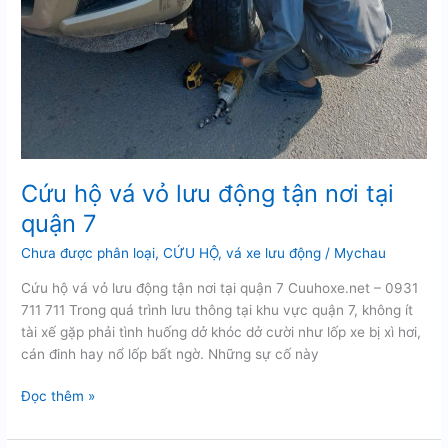
Cứu hộ vá vỏ lưu động tận nơi tại
quận 7
Chưa được phân loại
,
CỨU HỘ
,
vá xe lưu động
/
Mychau
Cứu hộ vá vỏ lưu động tận nơi tại quận 7 Cuuhoxe.net – 0931
711 711 Trong quá trình lưu thông tại khu vực quận 7, không ít
tài xế gặp phải tình huống dở khóc dở cười như lốp xe bị xì hơi,
cán đinh hay nổ lốp bất ngờ. Những sự cố này
Cứu
Đọc thêm »
hộ
vá