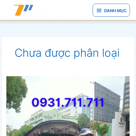
Nhảy
DANH
tới
DANH MỤC
nội
MỤC
dung
Chưa được phân loại