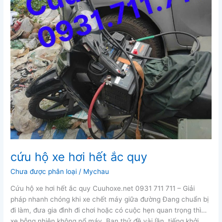
cứu hộ xe hơi hết ắc quy
Chưa được phân loại
/
Mychau
Cứu hộ xe hơi hết ắc quy Cuuhoxe.net 0931 711 711 – Giải
pháp nhanh chóng khi xe chết máy giữa đường Đang chuẩn bị
đi làm, đưa gia đình đi chơi hoặc có cuộc hẹn quan trọng thì…
xe bỗng nhiên không nổ máy. Bạn thử đề vài lần, tiếng khởi