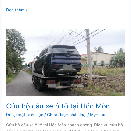
Cứu
Đọc thêm »
hộ
cẩu
kéo
xe
tại
Nguyễn
Văn
Linh
Cứu hộ cẩu xe ô tô tại Hóc Môn
Để lại một bình luận
/
Chưa được phân loại
/
Mychau
Cứu hộ cẩu xe ô tô tại Hóc Môn nhanh chóng Dịch vụ cứu hộ