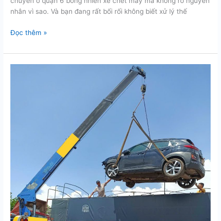
chuyển ở quận 6 bỗng nhiên xe chết máy mà không rõ nguyên
nhân vì sao. Và bạn đang rất bối rối không biết xử lý thế
Cứu
Đọc thêm »
hộ
kéo
xe
hơi
nhanh
chóng
tại
quận
6