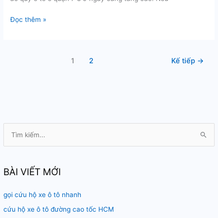
Kích
Đọc thêm »
bình
ắc
quy
1
2
Kế tiếp
→
ô
tô
ở
quận
7
8
9
T
ì
m
k
BÀI VIẾT MỚI
i
gọi cứu hộ xe ô tô nhanh
ế
m
cứu hộ xe ô tô đường cao tốc HCM