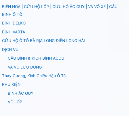
BIÊN HOÀ | CỨU HỘ LỐP | CỨU HỘ ẮC QUY | VÁ VỎ XE | CÂU
BÌNH Ô TÔ
BÌNH DELKO
BÌNH VARTA
CỨU HỘ Ô TÔ BÀ RỊA LONG ĐIỀN LONG HẢI
DỊCH VỤ
CÂU BÌNH & KÍCH BÌNH ACCU
VÁ VỎ LƯU ĐỘNG
Thay Gương, Kính Chiếu Hậu Ô Tô
PHỤ KIỆN
BÌNH ẮC QUY
VỎ LỐP