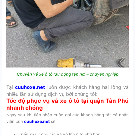
Chuyên vá xe ô tô lưu động tận nơi – chuyên nghiệp
Tại
cuuhoxe.net
luôn được khách hàng hài lòng và
nhiều lần sử dụng dịch vụ bởi chúng tôi:
Tốc độ phục vụ vá xe ô tô tại quận Tân Phú
nhanh chóng
Ngay sau khi tiếp nhận cuộc gọi của khách hàng tất cả nhân
viên của
cuuhoxe.net
sẽ:
Triển khai công tác vá vỏ lốp ô tô phù hợp