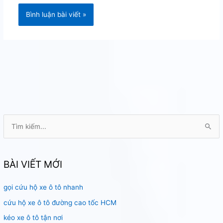
T
ì
m
k
BÀI VIẾT MỚI
i
gọi cứu hộ xe ô tô nhanh
ế
m
cứu hộ xe ô tô đường cao tốc HCM
:
kéo xe ô tô tận nơi