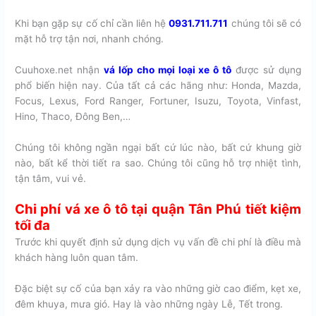
Khi bạn gặp sự cố chỉ cần liên hệ
0931.711.711
chúng tôi sẽ có
mặt hỗ trợ tận nơi, nhanh chóng.
Cuuhoxe.net nhận
vá lốp cho mọi loại xe ô tô
được sử dụng
phổ biến hiện nay. Của tất cả các hãng như: Honda, Mazda,
Focus, Lexus, Ford Ranger, Fortuner, Isuzu, Toyota, Vinfast,
Hino, Thaco, Đông Ben,…
Chúng tôi không ngần ngại bất cứ lúc nào, bất cứ khung giờ
nào, bất kể thời tiết ra sao. Chúng tôi cũng hỗ trợ nhiệt tình,
tận tâm, vui vẻ.
Chi phí vá xe ô tô tại quận Tân Phú tiết kiệm
tối đa
Trước khi quyết định sử dụng dịch vụ vấn đề chi phí là điều mà
khách hàng luôn quan tâm.
Đặc biệt sự cố của bạn xảy ra vào những giờ cao điểm, kẹt xe,
đêm khuya, mưa gió. Hay là vào những ngày Lễ, Tết trong.