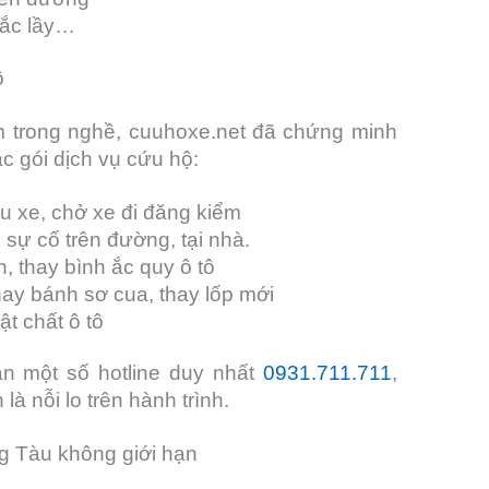
mắc lầy…
ô
ăm trong nghề, cuuhoxe.net đã chứng minh
c gói dịch vụ cứu hộ:
u xe, chở xe đi đăng kiểm
sự cố trên đường, tại nhà.
, thay bình ắc quy ô tô
hay bánh sơ cua, thay lốp mới
t chất ô tô
ẵn một số hotline duy nhất
0931.711.711
,
là nỗi lo trên hành trình.
g Tàu không giới hạn