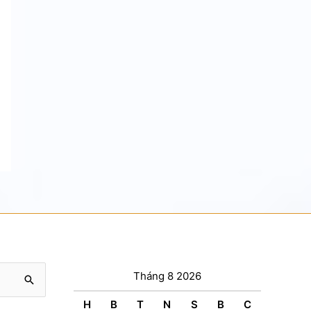
Tháng 8 2026
H
B
T
N
S
B
C