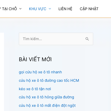
Y TẠI CHỖ
KHU VỰC
LIÊN HỆ
CẬP NHẬT
T
ì
m
k
BÀI VIẾT MỚI
i
gọi cứu hộ xe ô tô nhanh
ế
cứu hộ xe ô tô đường cao tốc HCM
m
:
kéo xe ô tô tận nơi
cứu hộ xe ô tô hỏng giữa đường
cứu hộ xe ô tô mất điện đột ngột