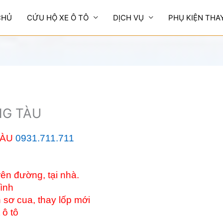
CHỦ
CỨU HỘ XE Ô TÔ
DỊCH VỤ
PHỤ KIỆN THA
NG TÀU
TÀU
0931.711.711
ên đường, tại nhà.
bình
 sơ cua, thay lốp mới
 ô tô