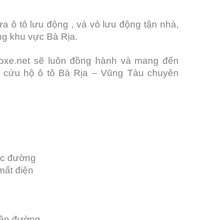
a ô tô lưu động , vá vỏ lưu động tận nhà,
ng khu vực Bà Rịa.
uhoxe.net sẽ luôn đồng hành và mang đến
 cứu hộ ô tô Bà Rịa – Vũng Tàu chuyên
ọc đường
 mất điện
rên đường