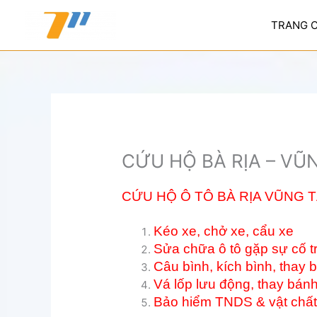
Nhảy
tới
TRANG 
nội
dung
CỨU HỘ BÀ RỊA – VŨ
CỨU HỘ Ô TÔ BÀ RỊA VŨNG 
Kéo xe, chở xe, cẩu xe
Sửa chữa ô tô gặp sự cố tr
Câu bình, kích bình, thay 
Vá lốp lưu động, thay bánh
Bảo hiểm TNDS & vật chất