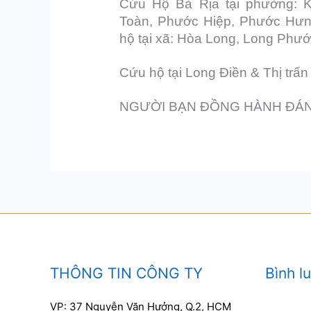
Cứu Hộ Bà Rịa tại phường: 
Toàn, Phước Hiệp, Phước Hưn
hộ tại xã: Hòa Long, Long Phư
Cứu hộ tại Long Điền & Thị trấn
NGƯỜI BẠN ĐỒNG HÀNH ĐÁN
THÔNG TIN CÔNG TY
Bình l
VP: 37 Nguyễn Văn Hưởng, Q.2, HCM