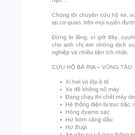
nạn…
Chúng tôi chuyên cứu hộ xe, sử
tại cơ quan, trên mọi tuyến đườ
Đừng lo lắng, vì giờ đây, cu
cho anh chị em những dịch vụ
nghiệp và nhiều tiện ích nhất.
CỨU HỘ BÀ RỊA – VŨNG TÀU
Xì hơi vỏ lốp ô tô
Xe đề không nổ máy
Đang chạy thì chết máy d
Hệ thống điện bị trục trặc,
Hỏng dyamo sạc
Hư bơm xăng dầu
Hư Bugi
Xe gặp sự cố giao thông t