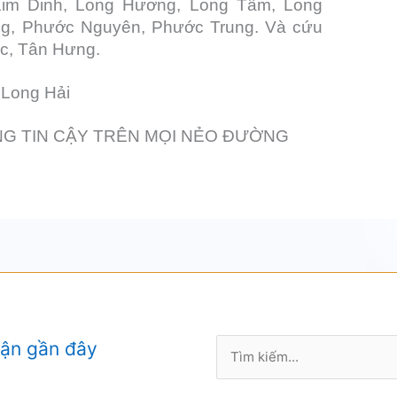
Kim Dinh, Long Hương, Long Tâm, Long
g, Phước Nguyên, Phước Trung. Và cứu
ớc, Tân Hưng.
 Long Hải
G TIN CẬY TRÊN MỌI NẺO ĐƯỜNG
Tìm
uận gần đây
kiếm: