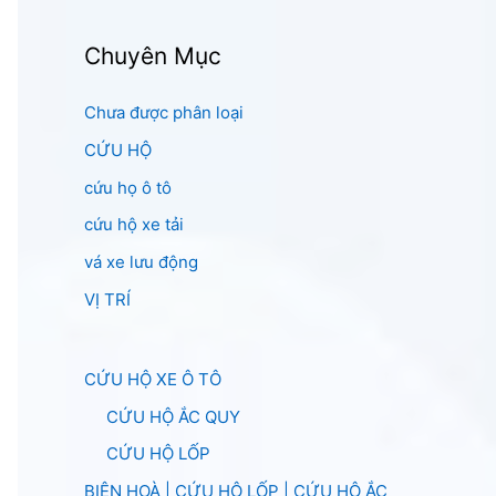
Chuyên Mục
Chưa được phân loại
CỨU HỘ
cứu họ ô tô
cứu hộ xe tải
vá xe lưu động
VỊ TRÍ
CỨU HỘ XE Ô TÔ
CỨU HỘ ẮC QUY
CỨU HỘ LỐP
BIÊN HOÀ | CỨU HỘ LỐP | CỨU HỘ ẮC