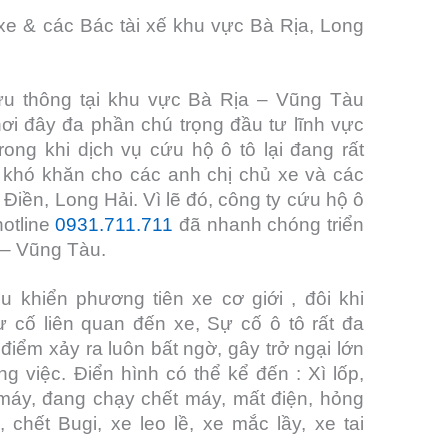
xe & các Bác tài xế khu vực Bà Rịa, Long
lưu thông tại khu vực Bà Rịa – Vũng Tàu
i đây đa phần chú trọng đầu tư lĩnh vực
rong khi dịch vụ cứu hộ ô tô lại đang rất
t khó khăn cho các anh chị chủ xe và các
 Điền, Long Hải. Vì lẽ đó, công ty cứu hộ ô
hotline
0931.711.711
đã nhanh chóng triển
a – Vũng Tàu.
ều khiển phương tiên xe cơ giới , đôi khi
cố liên quan đến xe, Sự cố ô tô rất đa
 điểm xảy ra luôn bất ngờ, gây trở ngại lớn
g việc. Điển hình có thể kể đến : Xì lốp,
 máy, đang chạy chết máy, mất điện, hỏng
hết Bugi, xe leo lề, xe mắc lầy, xe tai