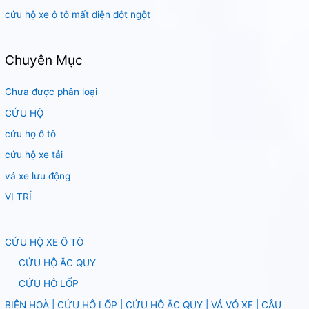
cứu hộ xe ô tô mất điện đột ngột
Chuyên Mục
Chưa được phân loại
CỨU HỘ
cứu họ ô tô
cứu hộ xe tải
vá xe lưu động
VỊ TRÍ
CỨU HỘ XE Ô TÔ
CỨU HỘ ẮC QUY
CỨU HỘ LỐP
BIÊN HOÀ | CỨU HỘ LỐP | CỨU HỘ ẮC QUY | VÁ VỎ XE | CÂU