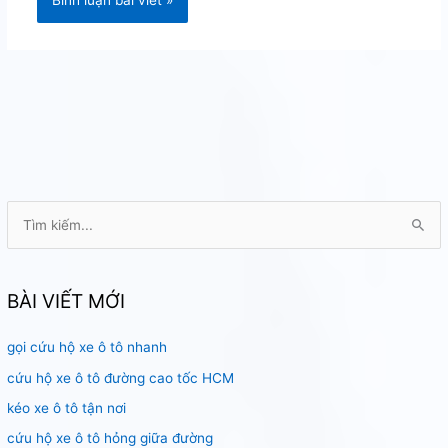
T
ì
m
k
BÀI VIẾT MỚI
i
gọi cứu hộ xe ô tô nhanh
ế
m
cứu hộ xe ô tô đường cao tốc HCM
:
kéo xe ô tô tận nơi
cứu hộ xe ô tô hỏng giữa đường