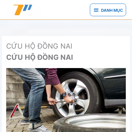
Nhảy
DANH
tới
DANH MỤC
nội
MỤC
dung
CỨU HỘ ĐỒNG NAI
CỨU HỘ ĐỒNG NAI