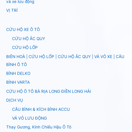
vá xe lưu động
VỊ TRÍ
CỨU HỘ XE Ô TÔ
CỨU HỘ ẮC QUY
CỨU HỘ LỐP
BIÊN HOÀ | CỨU HỘ LỐP | CỨU HỘ ẮC QUY | VÁ VỎ XE | CÂU
BÌNH Ô TÔ
BÌNH DELKO
BÌNH VARTA
CỨU HỘ Ô TÔ BÀ RỊA LONG ĐIỀN LONG HẢI
DỊCH VỤ
CÂU BÌNH & KÍCH BÌNH ACCU
VÁ VỎ LƯU ĐỘNG
Thay Gương, Kính Chiếu Hậu Ô Tô