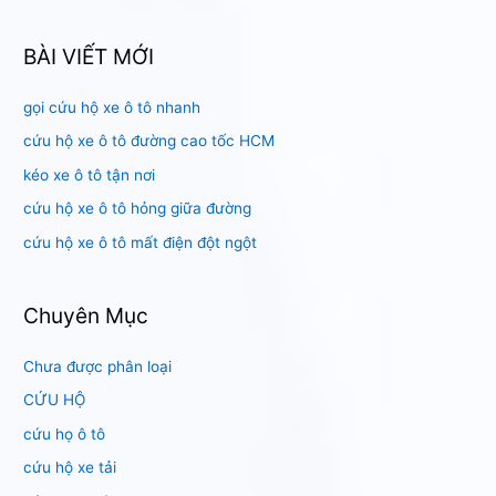
m
k
BÀI VIẾT MỚI
i
gọi cứu hộ xe ô tô nhanh
ế
m
cứu hộ xe ô tô đường cao tốc HCM
:
kéo xe ô tô tận nơi
cứu hộ xe ô tô hỏng giữa đường
cứu hộ xe ô tô mất điện đột ngột
Chuyên Mục
Chưa được phân loại
CỨU HỘ
cứu họ ô tô
cứu hộ xe tải