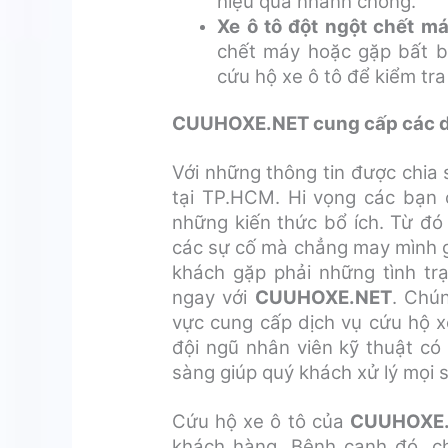
hiệu quả nhanh chóng.
Xe ô tô đột ngột chết má
chết máy hoặc gặp bất bấ
cứu hộ xe ô tô để kiểm tr
CUUHOXE.NET cung cấp các dị
Với những thông tin được chia 
tại TP.HCM. Hi vọng các bạn 
những kiến thức bổ ích. Từ đó
các sự cố mà chẳng may mình gặ
khách gặp phải những tình trạ
ngay với
CUUHOXE.NET
. Chún
vực cung cấp dịch vụ cứu hộ xe
đội ngũ nhân viên kỹ thuật có 
sàng giúp quý khách xử lý mọi s
Cứu hộ xe ô tô của
CUUHOXE
khách hàng. Bệnh cạnh đó, ch