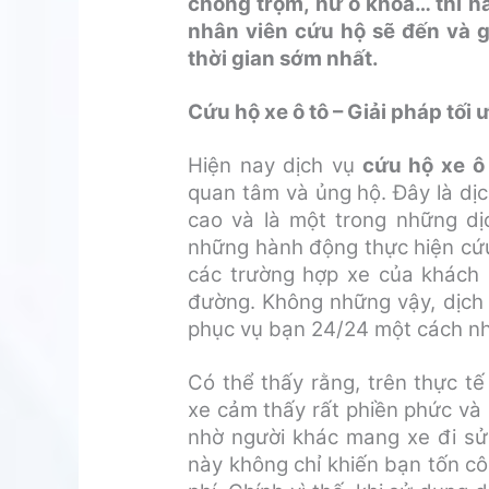
chống trộm, hư ổ khóa… thì h
nhân viên cứu hộ sẽ đến và g
thời gian sớm nhất.
Cứu hộ xe ô tô – Giải pháp tố
Hiện nay dịch vụ
cứu hộ xe ô 
quan tâm và ủng hộ. Đây là dị
cao và là một trong những dịc
những hành động thực hiện cứu
các trường hợp xe của khách 
đường. Không những vậy, dịch 
phục vụ bạn 24/24 một cách nh
Có thể thấy rằng, trên thực tế
xe cảm thấy rất phiền phức và 
nhờ người khác mang xe đi sửa
này không chỉ khiến bạn tốn côn