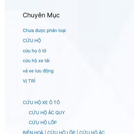
Chuyên Mục
Chưa được phân loại
CỨU HỘ
cứu họ ô tô
cứu hộ xe tải
vá xe lưu động
VỊ TRÍ
CỨU HỘ XE Ô TÔ
CỨU HỘ ẮC QUY
CỨU HỘ LỐP
BIÊN HOÀ | CỨU HỘ LỐP | CỨU HỘ ẮC