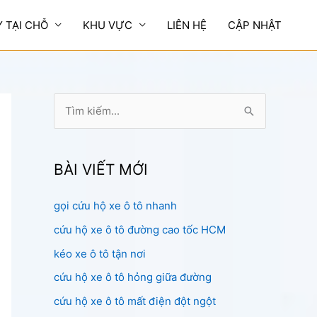
Y TẠI CHỖ
KHU VỰC
LIÊN HỆ
CẬP NHẬT
T
ì
m
k
BÀI VIẾT MỚI
i
gọi cứu hộ xe ô tô nhanh
ế
cứu hộ xe ô tô đường cao tốc HCM
m
:
kéo xe ô tô tận nơi
cứu hộ xe ô tô hỏng giữa đường
cứu hộ xe ô tô mất điện đột ngột