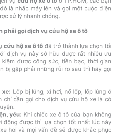
dịch vụ
cứu hộ xe ô tô
ở TP.HCM, các bạn
 đó là nhấc máy lên và gọi một cuộc điện
ược xử lý nhanh chóng.
phải gọi dịch vụ cứu hộ xe ô tô
vụ
cứu hộ xe ô tô
đã trở thành lựa chọn tối
Bởi dịch vụ này sở hữu được rất nhiều ưu
 kiệm được công sức, tiền bạc, thời gian
 bị gặp phải những rủi ro sau thì hãy gọi
 xe:
Lốp bị lủng, xì hơi, nổ lốp, lốp lủng ở
n chỉ cần gọi cho dịch vụ cứu hộ xe là có
huyện.
ện, yếu:
Khi chiếc xe ô tô của bạn không
 động được thì lựa chọn tốt nhất lúc này
ộ xe hơi và mọi vấn đề sẽ được khắc phục