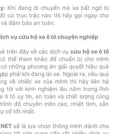
y:
Khi đang di chuyển mà xe bất ngờ bị
t cứ trục trặc nào thì hãy gọi ngay cho
a và đảm bảo an toàn.
ch vụ cứu hộ xe ô tô chuyên nghiệp
sẻ trên đây về các dịch vụ
cứu hộ xe ô tô
có thể tham khảo để chuẩn bị cho mình
 có những phương án giải quyết hiệu quả
p phải khi đang lái xe. Ngoài ra, nếu quý
ng về chiếc xe của mình thì hãy liên hệ
g tôi với kinh nghiệm lâu năm trong lĩnh
 ô tô uy tín, an toàn và chất lượng cùng
trình độ chuyên môn cao, nhiệt tình, sẵn
ự cố tốt nhất.
.NET
sẽ là lựa chọn thông minh dành cho
úng tôi còn cung cấp rất nhiều dịch vụ