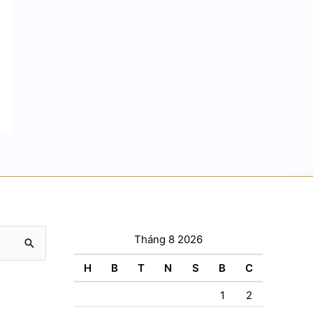
Tháng 8 2026
H
B
T
N
S
B
C
1
2