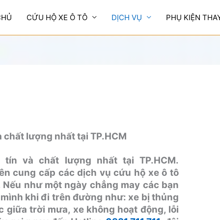
CHỦ
CỨU HỘ XE Ô TÔ
DỊCH VỤ
PHỤ KIỆN THA
và chất lượng nhất tại TP.HCM
 tín và chất lượng nhất tại TP.HCM.
n cung cấp các dịch vụ cứu hộ xe ô tô
. Nếu như một ngày chẳng may các bạn
 mình khi đi trên đường như: xe bị thủng
ặc giữa trời mưa, xe không hoạt động, lỗi