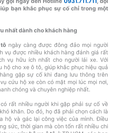
ãy gọi ngay đến
Hotline
0931.711.711
, đội
iúp bạn khắc phục sự cố chỉ trong một
i ưu nhất dành cho khách hàng
tô
ngày càng được đông đảo mọi người
ch vụ được nhiều khách hàng đánh giá rất
h vụ hữu ích nhất cho người lái xe. Với
 hộ cho xe ô tô, giúp khắc phục hiệu quả
hàng gặp sự cố khi đang lưu thông trên
vụ cứu hộ xe còn có mặt mọi lúc mọi nơi,
anh chóng và chuyên nghiệp nhất.
 có rất nhiều người khi gặp phải sự cố về
khó khăn. Do đó, họ đã phải chọn cách là
 hộ và gác lại công việc của mình. Điều
g sức, thời gian mà còn tốn rất nhiều chi