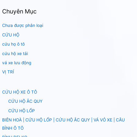
Chuyên Mục
Chưa được phân loại
CỨU HỘ
cứu họ ô tô
cứu hộ xe tải
vá xe lưu động
VỊ TRÍ
CỨU HỘ XE Ô TÔ
CỨU HỘ ẮC QUY
CỨU HỘ LỐP
BIÊN HOÀ | CỨU HỘ LỐP | CỨU HỘ ẮC QUY | VÁ VỎ XE | CÂU
BÌNH Ô TÔ