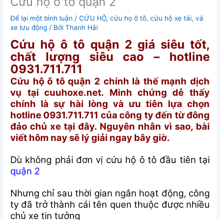
Cứu hộ ô tô quận 2
Để lại một bình luận
/
CỨU HỘ
,
cứu họ ô tô
,
cứu hộ xe tải
,
vá
xe lưu động
/ Bởi
Thanh Hải
Cứu hộ ô tô quận 2 giá siêu tốt,
chất lượng siêu cao – hotline
0931.711.711
Cứu hộ ô tô quận 2 chính là thế mạnh dịch
vụ tại cuuhoxe.net. Minh chứng dễ thấy
chính là sự hài lòng và ưu tiên lựa chọn
hotline 0931.711.711 của công ty đến từ đông
đảo chủ xe tại đây. Nguyên nhân vì sao, bài
viết hôm nay sẽ lý giải ngay bây giờ.
Dù không phải đơn vị cứu hộ ô tô đầu tiên tại
quận 2
Nhưng chỉ sau thời gian ngắn hoạt động, công
ty đã trở thành cái tên quen thuộc được nhiều
chủ xe tin tưởng