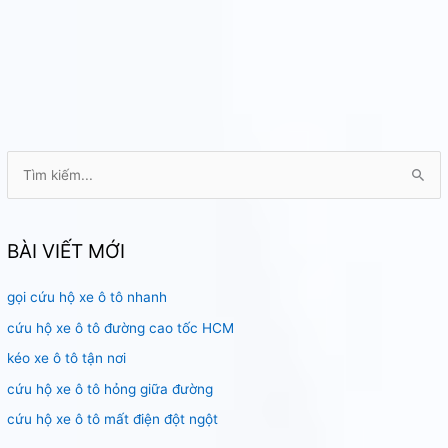
T
ì
m
k
BÀI VIẾT MỚI
i
gọi cứu hộ xe ô tô nhanh
ế
m
cứu hộ xe ô tô đường cao tốc HCM
:
kéo xe ô tô tận nơi
cứu hộ xe ô tô hỏng giữa đường
cứu hộ xe ô tô mất điện đột ngột