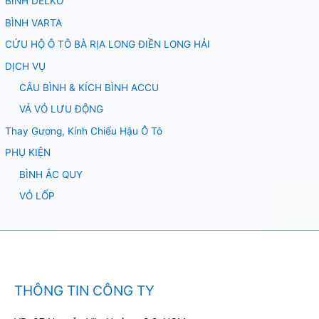
BÌNH DELKO
BÌNH VARTA
CỨU HỘ Ô TÔ BÀ RỊA LONG ĐIỀN LONG HẢI
DỊCH VỤ
CÂU BÌNH & KÍCH BÌNH ACCU
VÁ VỎ LƯU ĐỘNG
Thay Gương, Kính Chiếu Hậu Ô Tô
PHỤ KIỆN
BÌNH ẮC QUY
VỎ LỐP
THÔNG TIN CÔNG TY