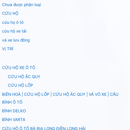
Chưa được phân loại
CỨU HỘ
cứu họ ô tô
cứu hộ xe tải
vá xe lưu động
VỊ TRÍ
CỨU HỘ XE Ô TÔ
CỨU HỘ ẮC QUY
CỨU HỘ LỐP
BIÊN HOÀ | CỨU HỘ LỐP | CỨU HỘ ẮC QUY | VÁ VỎ XE | CÂU
BÌNH Ô TÔ
BÌNH DELKO
BÌNH VARTA
CỨU HỘ Ô TÔ BÀ RỊA LONG ĐIỀN LONG HẢI