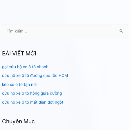
T
ì
m
k
BÀI VIẾT MỚI
i
gọi cứu hộ xe ô tô nhanh
ế
m
cứu hộ xe ô tô đường cao tốc HCM
:
kéo xe ô tô tận nơi
cứu hộ xe ô tô hỏng giữa đường
cứu hộ xe ô tô mất điện đột ngột
Chuyên Mục