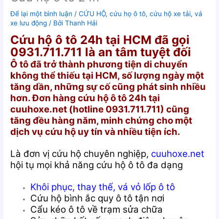
Để lại một bình luận
/
CỨU HỘ
,
cứu họ ô tô
,
cứu hộ xe tải
,
vá
xe lưu động
/ Bởi
Thanh Hải
Cứu hộ ô tô 24h tại HCM đã gọi
0931.711.711 là an tâm tuyệt đối
Ô tô đã trở thành phương tiện di chuyển
không thể thiếu tại HCM, số lượng ngày một
tăng dần, những sự cố cũng phát sinh nhiều
hơn. Đơn hàng cứu hộ ô tô 24h tại
cuuhoxe.net (hotline 0931.711.711) cũng
tăng đều hàng năm, minh chứng cho một
dịch vụ cứu hộ uy tín và nhiều tiện ích.
Là đơn vị cứu hộ chuyên nghiệp,
cuuhoxe.net
hội tụ mọi khả năng cứu hộ ô tô đa dạng
Khôi phục, thay thế, vá vỏ lốp ô tô
Cứu hộ bình ắc quy ô tô tận nơi
Cẩu kéo ô tô về trạm sửa chữa