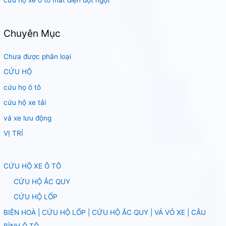
Chuyên Mục
Chưa được phân loại
CỨU HỘ
cứu họ ô tô
cứu hộ xe tải
vá xe lưu động
VỊ TRÍ
CỨU HỘ XE Ô TÔ
CỨU HỘ ẮC QUY
CỨU HỘ LỐP
BIÊN HOÀ | CỨU HỘ LỐP | CỨU HỘ ẮC QUY | VÁ VỎ XE | CÂU
BÌNH Ô TÔ