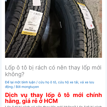
Lốp ô tô bị rách có nên thay lốp mới
không?
Để lại một bình luận
/
cứu họ ô tô
,
cứu hộ xe tải
,
vá xe lưu
động
/ Bởi
mongtuyen
Dịch vụ thay lốp ô tô mới chính
hãng, giá rẻ ở HCM
Lốp ô tô bị rách có nên thay lốp mới không? Lốp ô tô bị rách