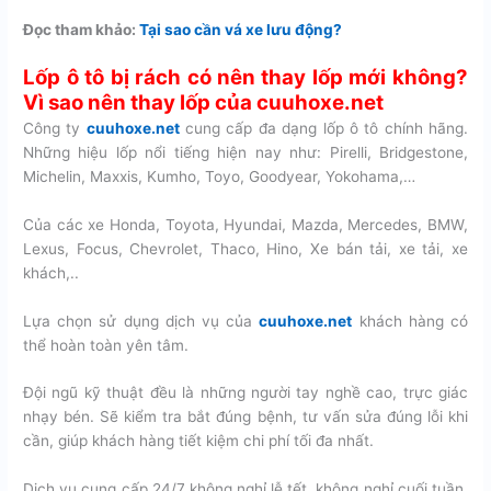
Đọc tham khảo:
Tại sao cần vá xe lưu động?
Lốp ô tô bị rách có nên thay lốp mới không?
Vì sao nên thay lốp của cuuhoxe.net
Công ty
cuuhoxe.net
cung cấp đa dạng lốp ô tô chính hãng.
Những hiệu lốp nổi tiếng hiện nay như: Pirelli, Bridgestone,
Michelin, Maxxis, Kumho, Toyo, Goodyear, Yokohama,…
Của các xe Honda, Toyota, Hyundai, Mazda, Mercedes, BMW,
Lexus, Focus, Chevrolet, Thaco, Hino, Xe bán tải, xe tải, xe
khách,..
Lựa chọn sử dụng dịch vụ của
cuuhoxe.net
khách hàng có
thể hoàn toàn yên tâm.
Đội ngũ kỹ thuật đều là những người tay nghề cao, trực giác
nhạy bén. Sẽ kiểm tra bắt đúng bệnh, tư vấn sửa đúng lỗi khi
cần, giúp khách hàng tiết kiệm chi phí tối đa nhất.
Dịch vụ cung cấp 24/7 không nghỉ lễ tết, không nghỉ cuối tuần,