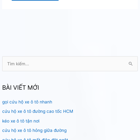
T
ì
m
k
BÀI VIẾT MỚI
i
gọi cứu hộ xe ô tô nhanh
ế
m
cứu hộ xe ô tô đường cao tốc HCM
:
kéo xe ô tô tận nơi
cứu hộ xe ô tô hỏng giữa đường
cứu hộ xe ô tô mất điện đột ngột