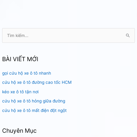
gặp
sự
cố
giữa
cao
T
tốc
ì
Sài
m
Gòn
k
BÀI VIẾT MỚI
i
gọi cứu hộ xe ô tô nhanh
ế
m
cứu hộ xe ô tô đường cao tốc HCM
:
kéo xe ô tô tận nơi
cứu hộ xe ô tô hỏng giữa đường
cứu hộ xe ô tô mất điện đột ngột
Chuyên Mục