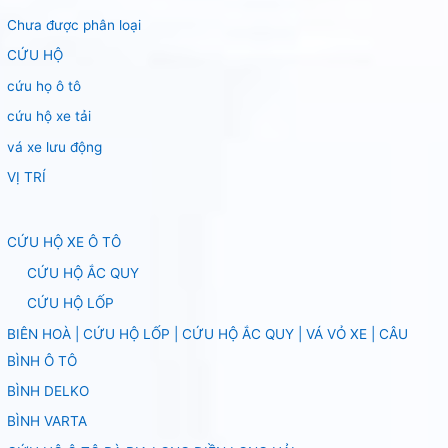
Chưa được phân loại
CỨU HỘ
cứu họ ô tô
cứu hộ xe tải
vá xe lưu động
VỊ TRÍ
CỨU HỘ XE Ô TÔ
CỨU HỘ ẮC QUY
CỨU HỘ LỐP
BIÊN HOÀ | CỨU HỘ LỐP | CỨU HỘ ẮC QUY | VÁ VỎ XE | CÂU
BÌNH Ô TÔ
BÌNH DELKO
BÌNH VARTA