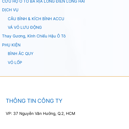
CỨU HỘ Ô TÔ BÀ RỊA LONG ĐIỀN LONG HẢI
DỊCH VỤ
CÂU BÌNH & KÍCH BÌNH ACCU
VÁ VỎ LƯU ĐỘNG
Thay Gương, Kính Chiếu Hậu Ô Tô
PHỤ KIỆN
BÌNH ẮC QUY
VỎ LỐP
THÔNG TIN CÔNG TY
VP: 37 Nguyễn Văn Hưởng, Q.2, HCM