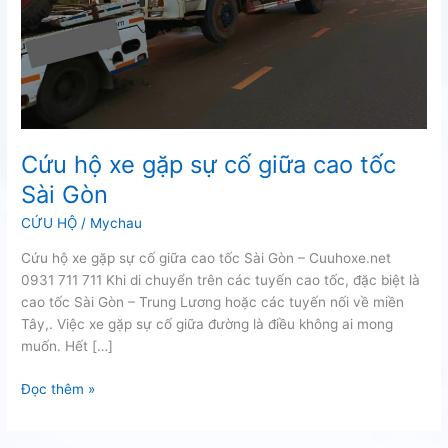
Cứu hộ xe gặp sự cố giữa cao tốc
Sài Gòn
CỨU HỘ
/
Mychau
Cứu hộ xe gặp sự cố giữa cao tốc Sài Gòn – Cuuhoxe.net
0931 711 711 Khi di chuyển trên các tuyến cao tốc, đặc biệt là
cao tốc Sài Gòn – Trung Lương hoặc các tuyến nối về miền
Tây,. Việc xe gặp sự cố giữa đường là điều không ai mong
muốn. Hết […]
Cứu
Đọc thêm »
hộ
xe