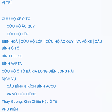
VỊ TRÍ
CỨU HỘ XE Ô TÔ
CỨU HỘ ẮC QUY
CỨU HỘ LỐP
BIÊN HOÀ | CỨU HỘ LỐP | CỨU HỘ ẮC QUY | VÁ VỎ XE | CÂU
BÌNH Ô TÔ
BÌNH DELKO
BÌNH VARTA
CỨU HỘ Ô TÔ BÀ RỊA LONG ĐIỀN LONG HẢI
DỊCH VỤ
CÂU BÌNH & KÍCH BÌNH ACCU
VÁ VỎ LƯU ĐỘNG
Thay Gương, Kính Chiếu Hậu Ô Tô
PHỤ KIỆN