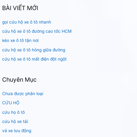
k
BÀI VIẾT MỚI
i
gọi cứu hộ xe ô tô nhanh
ế
m
cứu hộ xe ô tô đường cao tốc HCM
:
kéo xe ô tô tận nơi
cứu hộ xe ô tô hỏng giữa đường
cứu hộ xe ô tô mất điện đột ngột
Chuyên Mục
Chưa được phân loại
CỨU HỘ
cứu họ ô tô
cứu hộ xe tải
vá xe lưu động