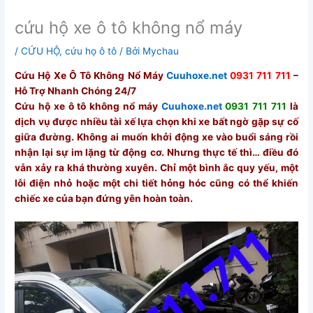
cứu hộ xe ô tô không nổ máy
/
CỨU HỘ
,
cứu họ ô tô
/ Bởi
Mychau
Cứu Hộ Xe Ô Tô Không Nổ Máy
Cuuhoxe.net
0931 711 711
–
Hỗ Trợ Nhanh Chóng 24/7
Cứu hộ xe ô tô không nổ máy
Cuuhoxe.net
0931 711 711
là
dịch vụ được nhiều tài xế lựa chọn khi xe bất ngờ gặp sự cố
giữa đường. Không ai muốn khởi động xe vào buổi sáng rồi
nhận lại sự im lặng từ động cơ. Nhưng thực tế thì… điều đó
vẫn xảy ra khá thường xuyên. Chỉ một bình ắc quy yếu, một
lỗi điện nhỏ hoặc một chi tiết hỏng hóc cũng có thể khiến
chiếc xe của bạn đứng yên hoàn toàn.