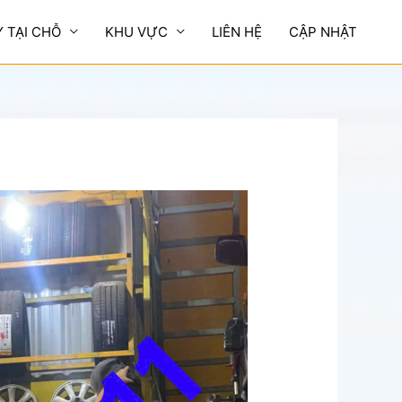
Y TẠI CHỖ
KHU VỰC
LIÊN HỆ
CẬP NHẬT