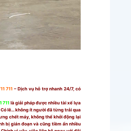
11 711
– Dịch vụ hỗ trợ nhanh 24/7, có
1 711
là giải pháp được nhiều tài xế lựa
Có lẽ… không ít người đã từng trải qua
dưng chết máy, không thể khởi động lại
rình bị gián đoạn và cũng tiềm ẩn nhiều
Chính vì vậy, việc liên hệ ngay với đội