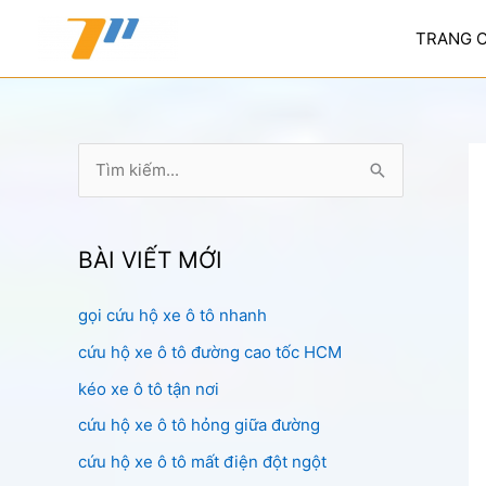
Nhảy
tới
TRANG 
nội
dung
T
ì
m
k
BÀI VIẾT MỚI
i
gọi cứu hộ xe ô tô nhanh
ế
cứu hộ xe ô tô đường cao tốc HCM
m
:
kéo xe ô tô tận nơi
cứu hộ xe ô tô hỏng giữa đường
cứu hộ xe ô tô mất điện đột ngột