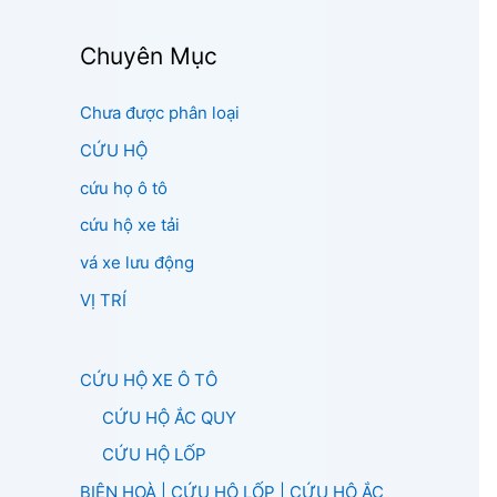
Chuyên Mục
Chưa được phân loại
CỨU HỘ
cứu họ ô tô
cứu hộ xe tải
vá xe lưu động
VỊ TRÍ
CỨU HỘ XE Ô TÔ
CỨU HỘ ẮC QUY
CỨU HỘ LỐP
BIÊN HOÀ | CỨU HỘ LỐP | CỨU HỘ ẮC