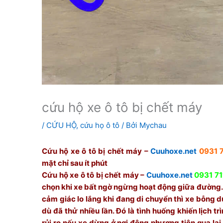
cứu hộ xe ô tô bị chết máy
/
CỨU HỘ
,
cứu họ ô tô
/ Bởi
Mychau
Cứu hộ xe ô tô bị chết máy –
Cuuhoxe.net
0931 7
mặt chỉ sau ít phút
Cứu hộ xe ô tô bị chết máy –
Cuuhoxe.net
0931 71
chọn khi xe bất ngờ ngừng hoạt động giữa đường. 
cảm giác lo lắng khi đang di chuyển thì xe bỗng 
dù đã thử nhiều lần. Đó là tình huống khiến lịch t
rủi ro nếu xe dừng ở nơi đông phương tiện qua lại. 