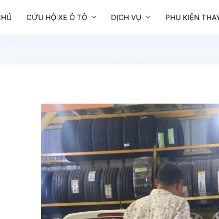
CHỦ
CỨU HỘ XE Ô TÔ
DỊCH VỤ
PHỤ KIỆN THA