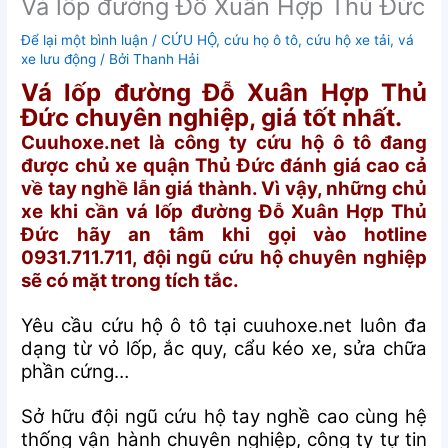
Vá lốp đường Đỗ Xuân Hợp Thủ Đức
Để lại một bình luận
/
CỨU HỘ
,
cứu họ ô tô
,
cứu hộ xe tải
,
vá
xe lưu động
/ Bởi
Thanh Hải
Vá lốp đường Đỗ Xuân Hợp Thủ
Đức chuyên nghiệp, giá tốt nhất.
Cuuhoxe.net là công ty cứu hộ ô tô đang
được chủ xe quận Thủ Đức đánh giá cao cả
về tay nghề lẫn giá thành. Vì vậy, những chủ
xe khi cần vá lốp đường Đỗ Xuân Hợp Thủ
Đức hãy an tâm khi gọi vào hotline
0931.711.711, đội ngũ cứu hộ chuyên nghiệp
sẽ có mặt trong tích tắc.
Yêu cầu cứu hộ ô tô tại cuuhoxe.net luôn đa
dạng từ vỏ lốp, ắc quy, cẩu kéo xe, sửa chữa
phần cứng…
Sở hữu đội ngũ cứu hộ tay nghề cao cùng hệ
thống vận hành chuyên nghiệp, công ty tự tin