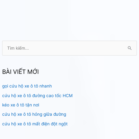
T
ì
m
k
BÀI VIẾT MỚI
i
gọi cứu hộ xe ô tô nhanh
ế
m
cứu hộ xe ô tô đường cao tốc HCM
:
kéo xe ô tô tận nơi
cứu hộ xe ô tô hỏng giữa đường
cứu hộ xe ô tô mất điện đột ngột