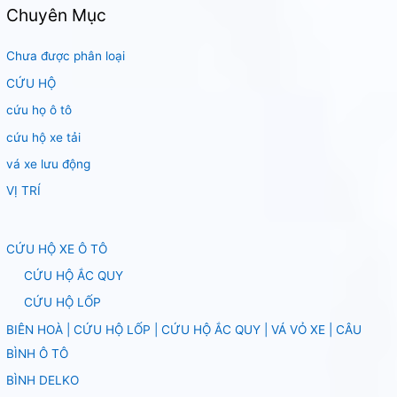
Chuyên Mục
Chưa được phân loại
CỨU HỘ
cứu họ ô tô
cứu hộ xe tải
vá xe lưu động
VỊ TRÍ
CỨU HỘ XE Ô TÔ
CỨU HỘ ẮC QUY
CỨU HỘ LỐP
BIÊN HOÀ | CỨU HỘ LỐP | CỨU HỘ ẮC QUY | VÁ VỎ XE | CÂU
BÌNH Ô TÔ
BÌNH DELKO