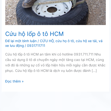
Cứu hộ lốp ô tô HCM
Để lại một bình luận
/
CỨU HỘ
,
cứu họ ô tô
,
cứu hộ xe tải
,
vá
xe lưu động
/
0931711711
Cứu hộ lốp ô tô HCM an tâm khi có hotline 0931.711.711 Nhu
cầu sử dụng ô tô di chuyển ngày một tăng cao tại HCM, cùng
với đó là những sự cố vỏ lốp hiện hữu mỗi ngày cần được khắc
phục. Cứu hộ lốp ô tô HCM là dịch vụ luôn được đánh […]
Cứu
Đọc thêm »
hộ
lốp
ô
tô
HCM