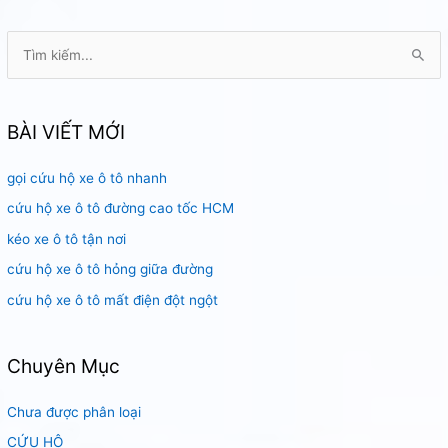
T
ì
m
k
BÀI VIẾT MỚI
i
gọi cứu hộ xe ô tô nhanh
ế
m
cứu hộ xe ô tô đường cao tốc HCM
:
kéo xe ô tô tận nơi
cứu hộ xe ô tô hỏng giữa đường
cứu hộ xe ô tô mất điện đột ngột
Chuyên Mục
Chưa được phân loại
CỨU HỘ