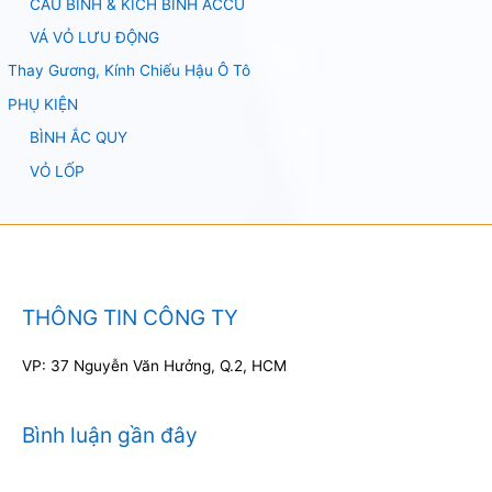
CÂU BÌNH & KÍCH BÌNH ACCU
VÁ VỎ LƯU ĐỘNG
Thay Gương, Kính Chiếu Hậu Ô Tô
PHỤ KIỆN
BÌNH ẮC QUY
VỎ LỐP
THÔNG TIN CÔNG TY
VP: 37 Nguyễn Văn Hưởng, Q.2, HCM
Bình luận gần đây