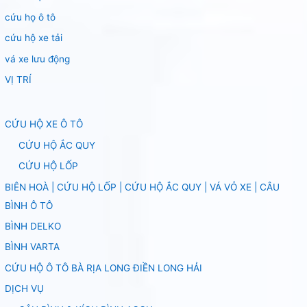
cứu họ ô tô
cứu hộ xe tải
vá xe lưu động
VỊ TRÍ
CỨU HỘ XE Ô TÔ
CỨU HỘ ẮC QUY
CỨU HỘ LỐP
BIÊN HOÀ | CỨU HỘ LỐP | CỨU HỘ ẮC QUY | VÁ VỎ XE | CÂU
BÌNH Ô TÔ
BÌNH DELKO
BÌNH VARTA
CỨU HỘ Ô TÔ BÀ RỊA LONG ĐIỀN LONG HẢI
DỊCH VỤ