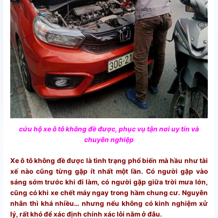
cứu hộ xe ô tô không đề được, phục vụ tận nơi uy tín và
chuyên nghiệp
Xe ô tô không đề được là tình trạng phổ biến mà hầu như tài
xế nào cũng từng gặp ít nhất một lần. Có người gặp vào
sáng sớm trước khi đi làm, có người gặp giữa trời mưa lớn,
cũng có khi xe chết máy ngay trong hầm chung cư. Nguyên
nhân thì khá nhiều… nhưng nếu không có kinh nghiệm xử
lý, rất khó để xác định chính xác lỗi nằm ở đâu.