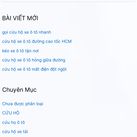
m
k
BÀI VIẾT MỚI
i
gọi cứu hộ xe ô tô nhanh
ế
m
cứu hộ xe ô tô đường cao tốc HCM
:
kéo xe ô tô tận nơi
cứu hộ xe ô tô hỏng giữa đường
cứu hộ xe ô tô mất điện đột ngột
Chuyên Mục
Chưa được phân loại
CỨU HỘ
cứu họ ô tô
cứu hộ xe tải