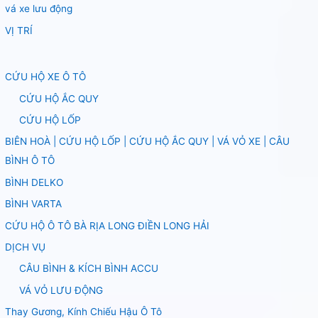
vá xe lưu động
VỊ TRÍ
CỨU HỘ XE Ô TÔ
CỨU HỘ ẮC QUY
CỨU HỘ LỐP
BIÊN HOÀ | CỨU HỘ LỐP | CỨU HỘ ẮC QUY | VÁ VỎ XE | CÂU
BÌNH Ô TÔ
BÌNH DELKO
BÌNH VARTA
CỨU HỘ Ô TÔ BÀ RỊA LONG ĐIỀN LONG HẢI
DỊCH VỤ
CÂU BÌNH & KÍCH BÌNH ACCU
VÁ VỎ LƯU ĐỘNG
Thay Gương, Kính Chiếu Hậu Ô Tô