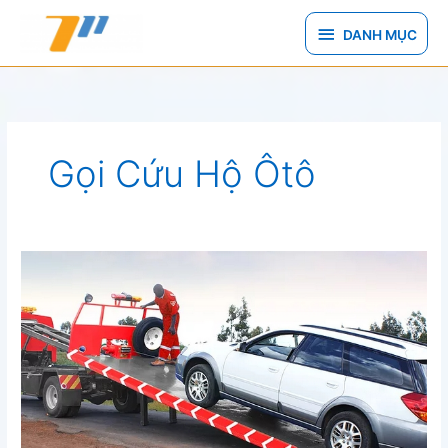
Nhảy
DANH
tới
DANH MỤC
nội
MỤC
dung
Gọi Cứu Hộ Ôtô