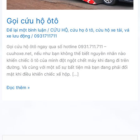
Gọi cứu hộ ôtô
Để lại một bình luận
/
CỨU HỘ
,
cứu họ ô tô
,
cứu hộ xe tải
,
vá
xe lưu động
/
0931711711
Gọi cứu hộ ôtô ngay qua số hotline 0931.711.711 –
cuuhoxe.net, nếu như bạn không thể biết nguyên nhân nào
khiến chiếc ô tô của mình đột ngột chết máy khi đang đi trên
đường. Và cùng với một số sự bất tiện mà bạn đang phải đối
mặt khi điều khiển chiếc xế hộp. […]
Gọi
Đọc thêm »
cứu
hộ
ôtô
T