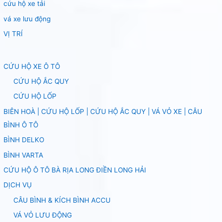
cứu hộ xe tải
vá xe lưu động
VỊ TRÍ
CỨU HỘ XE Ô TÔ
CỨU HỘ ẮC QUY
CỨU HỘ LỐP
BIÊN HOÀ | CỨU HỘ LỐP | CỨU HỘ ẮC QUY | VÁ VỎ XE | CÂU
BÌNH Ô TÔ
BÌNH DELKO
BÌNH VARTA
CỨU HỘ Ô TÔ BÀ RỊA LONG ĐIỀN LONG HẢI
DỊCH VỤ
CÂU BÌNH & KÍCH BÌNH ACCU
VÁ VỎ LƯU ĐỘNG