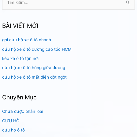
ì
m
k
BÀI VIẾT MỚI
i
gọi cứu hộ xe ô tô nhanh
ế
m
cứu hộ xe ô tô đường cao tốc HCM
:
kéo xe ô tô tận nơi
cứu hộ xe ô tô hỏng giữa đường
cứu hộ xe ô tô mất điện đột ngột
Chuyên Mục
Chưa được phân loại
CỨU HỘ
cứu họ ô tô