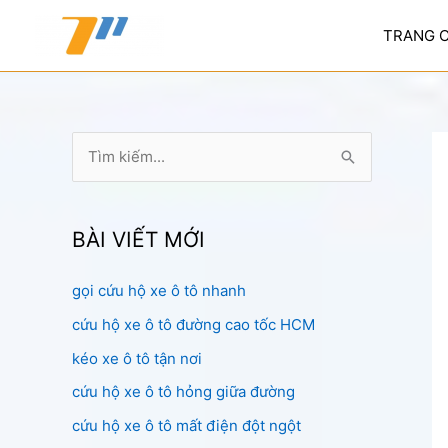
Nhảy
tới
TRANG 
nội
dung
T
ì
m
k
BÀI VIẾT MỚI
i
gọi cứu hộ xe ô tô nhanh
ế
cứu hộ xe ô tô đường cao tốc HCM
m
:
kéo xe ô tô tận nơi
cứu hộ xe ô tô hỏng giữa đường
cứu hộ xe ô tô mất điện đột ngột