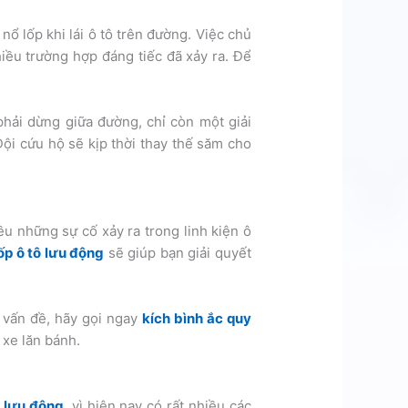
 lốp khi lái ô tô trên đường. Việc chủ
iều trường hợp đáng tiếc đã xảy ra. Để
hải dừng giữa đường, chỉ còn một giải
ội cứu hộ sẽ kịp thời thay thế săm cho
u những sự cố xảy ra trong linh kiện ô
ốp ô tô lưu động
sẽ giúp bạn giải quyết
 vấn đề, hãy gọi ngay
kích bình ắc quy
 xe lăn bánh.
ô lưu động
, vì hiện nay có rất nhiều các