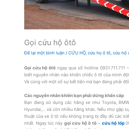
Gọi cứu hộ ôtô
Để lại một bình luận
/
CỨU HỘ
,
cứu họ ô tô
,
cứu hộ x
Gọi cứu hộ ôtô
ngay qua số hotline 0931.711.711 
biết nguyên nhân nào khiến chiếc ô tô của mình đột
Và cùng với một số sự bất tiện mà bạn đang phải đối
Các nguyên nhân khiến bạn phải dừng khẩn cấp
Bạn đang sử dụng các hãng xe như Toyota, BMW,
Hyundai,… và còn nhiều hãng khác. Nếu như gặp sự
thuật của xe ô tô nếu không trang bị đầy đủ các ki
nhất. Ngay lúc này
gọi cứu hộ ô tô
–
cứu hộ lốp
0