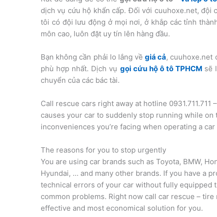
dịch vụ cứu hộ khẩn cấp. Đối với cuuhoxe.net, đội
tôi có đội lưu động ở mọi nơi, ở khắp các tỉnh thà
môn cao, luôn đặt uy tín lên hàng đầu.
Bạn không cần phải lo lắng về
giá cả
, cuuhoxe.net 
phù hợp nhất. Dịch vụ
gọi cứu hộ ô tô TPHCM
sẽ 
chuyển của các bác tài.
Call rescue cars right away at hotline 0931.711.711
causes your car to suddenly stop running while on 
inconveniences you’re facing when operating a car 
The reasons for you to stop urgently
You are using car brands such as Toyota, BMW, Hon
Hyundai, … and many other brands. If you have a pr
technical errors of your car without fully equipped
common problems. Right now call car rescue – tire r
effective and most economical solution for you.