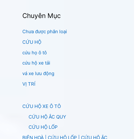
Chuyên Mục
Chưa được phân loại
CỨU HỘ
cứu họ ô tô
cứu hộ xe tải
vá xe lưu động
VỊ TRÍ
CỨU HỘ XE Ô TÔ
CỨU HỘ ẮC QUY
CỨU HỘ LỐP
BIÊN HOÀ | CỨU HỘ LỐP | CỨU HỘ ẮC