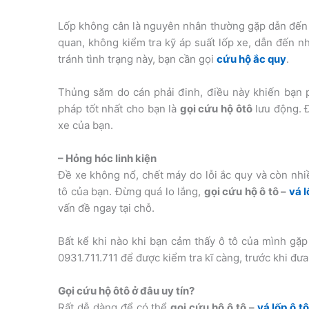
Lốp không cân là nguyên nhân thường gặp dẫn đến nổ
quan, không kiểm tra kỹ áp suất lốp xe, dẫn đến nh
tránh tình trạng này, bạn cần gọi
cứu hộ ắc quy
.
Thủng săm do cán phải đinh, điều này khiến bạn p
pháp tốt nhất cho bạn là
gọi cứu hộ ôtô
lưu động. Đ
xe của bạn.
– Hỏng hóc linh kiện
Đề xe không nổ, chết máy do lỗi ắc quy và còn nhiề
tô của bạn. Đừng quá lo lắng,
gọi cứu hộ ô tô –
vá l
vấn đề ngay tại chỗ.
Bất kể khi nào khi bạn cảm thấy ô tô của mình gặp
0931.711.711 để được kiểm tra kĩ càng, trước khi đưa
Gọi cứu hộ ôtô ở đâu uy tín?
Rất dễ dàng để có thể
gọi cứu hộ ô tô –
vá lốp ô t