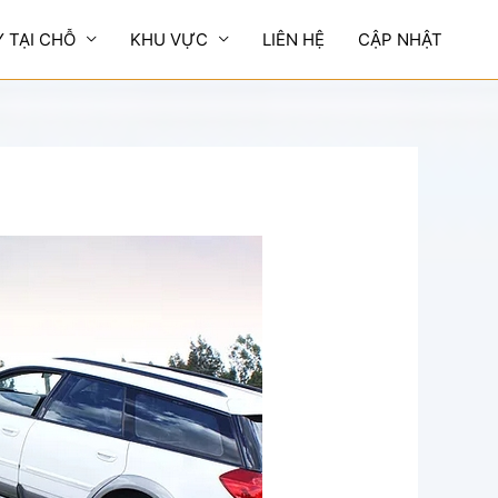
Y TẠI CHỖ
KHU VỰC
LIÊN HỆ
CẬP NHẬT