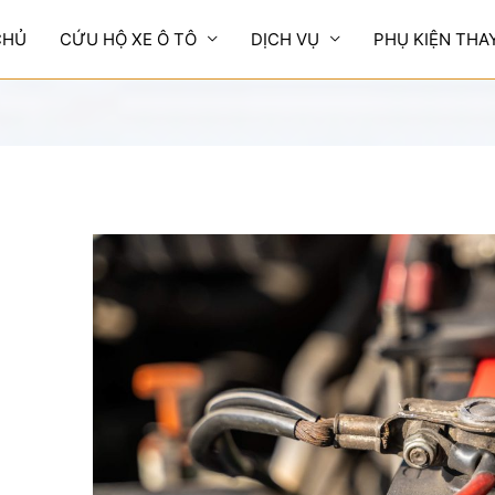
CHỦ
CỨU HỘ XE Ô TÔ
DỊCH VỤ
PHỤ KIỆN THA