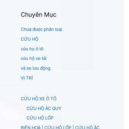
Chuyên Mục
Chưa được phân loại
CỨU HỘ
cứu họ ô tô
cứu hộ xe tải
vá xe lưu động
VỊ TRÍ
CỨU HỘ XE Ô TÔ
CỨU HỘ ẮC QUY
CỨU HỘ LỐP
BIÊN HOÀ | CỨU HỘ LỐP | CỨU HỘ ẮC