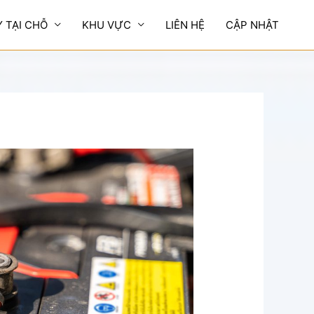
Y TẠI CHỖ
KHU VỰC
LIÊN HỆ
CẬP NHẬT