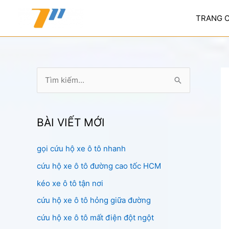
Nhảy
tới
TRANG 
nội
dung
T
ì
m
k
BÀI VIẾT MỚI
i
gọi cứu hộ xe ô tô nhanh
ế
cứu hộ xe ô tô đường cao tốc HCM
m
:
kéo xe ô tô tận nơi
cứu hộ xe ô tô hỏng giữa đường
cứu hộ xe ô tô mất điện đột ngột