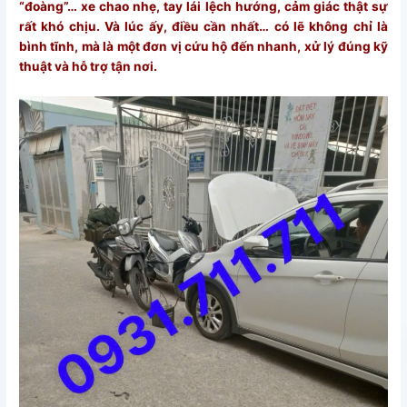
“đoàng”… xe chao nhẹ, tay lái lệch hướng, cảm giác thật sự
rất khó chịu. Và lúc ấy, điều cần nhất… có lẽ không chỉ là
bình tĩnh, mà là một đơn vị cứu hộ đến nhanh, xử lý đúng kỹ
thuật và hỗ trợ tận nơi.