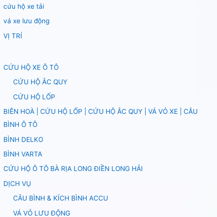
cứu hộ xe tải
vá xe lưu động
VỊ TRÍ
CỨU HỘ XE Ô TÔ
CỨU HỘ ẮC QUY
CỨU HỘ LỐP
BIÊN HOÀ | CỨU HỘ LỐP | CỨU HỘ ẮC QUY | VÁ VỎ XE | CÂU
BÌNH Ô TÔ
BÌNH DELKO
BÌNH VARTA
CỨU HỘ Ô TÔ BÀ RỊA LONG ĐIỀN LONG HẢI
DỊCH VỤ
CÂU BÌNH & KÍCH BÌNH ACCU
VÁ VỎ LƯU ĐỘNG