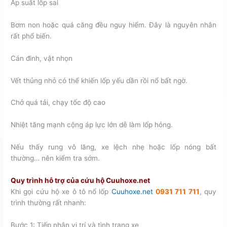
Áp suất lốp sai
Bơm non hoặc quá căng đều nguy hiểm. Đây là nguyên nhân
rất phổ biến.
Cán đinh, vật nhọn
Vết thủng nhỏ có thể khiến lốp yếu dần rồi nổ bất ngờ.
Chở quá tải, chạy tốc độ cao
Nhiệt tăng mạnh cộng áp lực lớn dễ làm lốp hỏng.
Nếu thấy rung vô lăng, xe lệch nhẹ hoặc lốp nóng bất
thường… nên kiểm tra sớm.
Quy trình hỗ trợ của cứu hộ Cuuhoxe.net
Khi gọi cứu hộ xe ô tô nổ lốp
Cuuhoxe.net
0931 711 711
, quy
trình thường rất nhanh:
Bước 1: Tiếp nhận vị trí và tình trạng xe