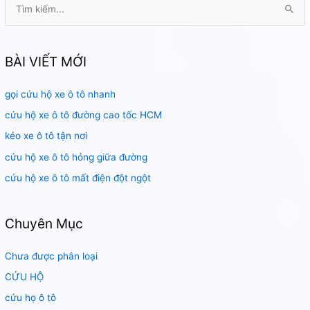
T
ì
m
k
BÀI VIẾT MỚI
i
gọi cứu hộ xe ô tô nhanh
ế
m
cứu hộ xe ô tô đường cao tốc HCM
:
kéo xe ô tô tận nơi
cứu hộ xe ô tô hỏng giữa đường
cứu hộ xe ô tô mất điện đột ngột
Chuyên Mục
Chưa được phân loại
CỨU HỘ
cứu họ ô tô