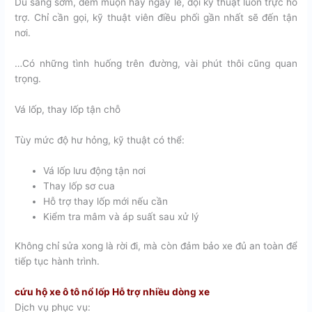
Dù sáng sớm, đêm muộn hay ngày lễ, đội kỹ thuật luôn trực hỗ
trợ. Chỉ cần gọi, kỹ thuật viên điều phối gần nhất sẽ đến tận
nơi.
…Có những tình huống trên đường, vài phút thôi cũng quan
trọng.
Vá lốp, thay lốp tận chỗ
Tùy mức độ hư hỏng, kỹ thuật có thể:
Vá lốp lưu động tận nơi
Thay lốp sơ cua
Hỗ trợ thay lốp mới nếu cần
Kiểm tra mâm và áp suất sau xử lý
Không chỉ sửa xong là rời đi, mà còn đảm bảo xe đủ an toàn để
tiếp tục hành trình.
cứu hộ xe ô tô nổ lốp Hỗ trợ nhiều dòng xe
Dịch vụ phục vụ: