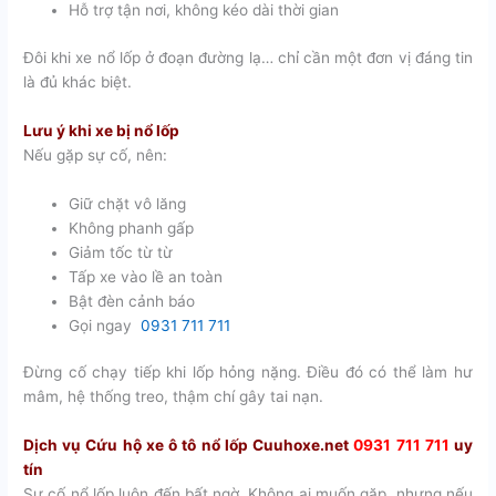
Hỗ trợ tận nơi, không kéo dài thời gian
Đôi khi xe nổ lốp ở đoạn đường lạ… chỉ cần một đơn vị đáng tin
là đủ khác biệt.
Lưu ý khi xe bị nổ lốp
Nếu gặp sự cố, nên:
Giữ chặt vô lăng
Không phanh gấp
Giảm tốc từ từ
Tấp xe vào lề an toàn
Bật đèn cảnh báo
Gọi ngay
0931 711 711
Đừng cố chạy tiếp khi lốp hỏng nặng. Điều đó có thể làm hư
mâm, hệ thống treo, thậm chí gây tai nạn.
Dịch vụ Cứu hộ xe ô tô nổ lốp Cuuhoxe.net
0931 711 711
uy
tín
Sự cố nổ lốp luôn đến bất ngờ. Không ai muốn gặp, nhưng nếu