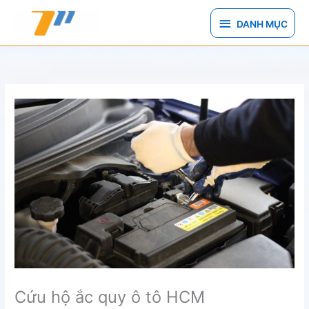
Nhảy
DANH
tới
DANH MỤC
nội
MỤC
dung
Cứu hộ ắc quy ô tô HCM