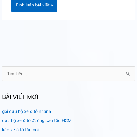
T
ì
m
k
BÀI VIẾT MỚI
i
gọi cứu hộ xe ô tô nhanh
ế
m
cứu hộ xe ô tô đường cao tốc HCM
:
kéo xe ô tô tận nơi