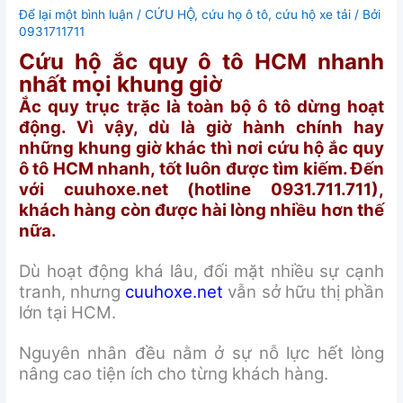
Để lại một bình luận
/
CỨU HỘ
,
cứu họ ô tô
,
cứu hộ xe tải
/ Bởi
0931711711
Cứu hộ ắc quy ô tô HCM nhanh
nhất mọi khung giờ
Ắc quy trục trặc là toàn bộ ô tô dừng hoạt
động. Vì vậy, dù là giờ hành chính hay
những khung giờ khác thì nơi cứu hộ ắc quy
ô tô HCM nhanh, tốt luôn được tìm kiếm. Đến
với cuuhoxe.net (hotline 0931.711.711),
khách hàng còn được hài lòng nhiều hơn thế
nữa.
Dù hoạt động khá lâu, đối mặt nhiều sự cạnh
tranh, nhưng
cuuhoxe.net
vẫn sở hữu thị phần
lớn tại HCM.
Nguyên nhân đều nằm ở sự nỗ lực hết lòng
nâng cao tiện ích cho từng khách hàng.