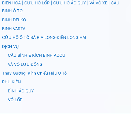
BIÊN HOÀ | CỨU HỘ LỐP | CỨU HỘ ẮC QUY | VÁ VỎ XE | CÂU
BÌNH Ô TÔ
BÌNH DELKO
BÌNH VARTA
CỨU HỘ Ô TÔ BÀ RỊA LONG ĐIỀN LONG HẢI
DỊCH VỤ
CÂU BÌNH & KÍCH BÌNH ACCU
VÁ VỎ LƯU ĐỘNG
Thay Gương, Kính Chiếu Hậu Ô Tô
PHỤ KIỆN
BÌNH ẮC QUY
VỎ LỐP