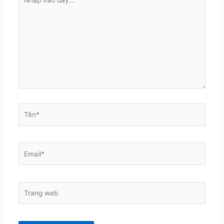
vào
đây...
Tên*
Email*
Trang
web