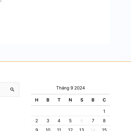
Tháng 9 2024
H
B
T
N
S
B
C
1
2
3
4
5
6
7
8
9
10
11
12
13
14
15