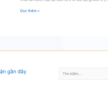
Cứu
Đọc thêm »
hộ
vá
xe
tải
tại
Nguyễn
Du
Tìm
uận gần đây
kiếm: