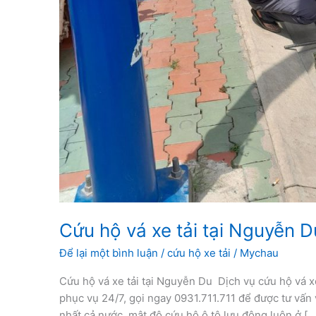
Cứu hộ vá xe tải tại Nguyễn D
Để lại một bình luận
/
cứu hộ xe tải
/
Mychau
Cứu hộ vá xe tải tại Nguyễn Du Dịch vụ cứu hộ vá xe
phục vụ 24/7, gọi ngay 0931.711.711 để được tư vấn 
nhất cả nước, mật độ cứu hộ ô tô lưu động luôn ở […