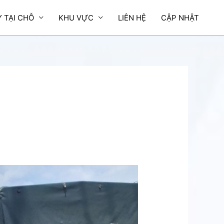
Y TẠI CHỖ
KHU VỰC
LIÊN HỆ
CẬP NHẬT