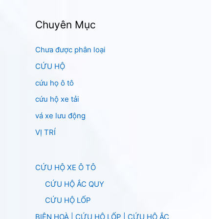
Chuyên Mục
Chưa được phân loại
CỨU HỘ
cứu họ ô tô
cứu hộ xe tải
vá xe lưu động
VỊ TRÍ
CỨU HỘ XE Ô TÔ
CỨU HỘ ẮC QUY
CỨU HỘ LỐP
BIÊN HOÀ | CỨU HỘ LỐP | CỨU HỘ ẮC