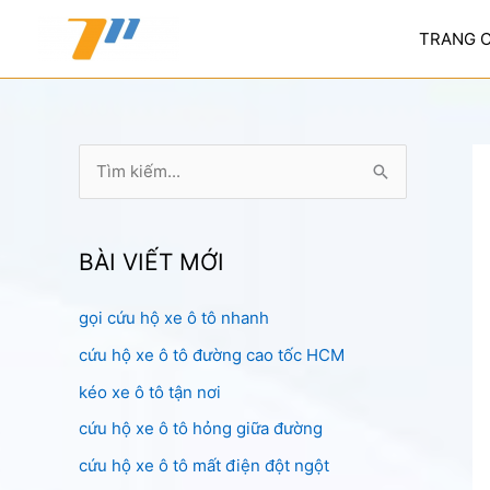
Nhảy
tới
TRANG 
nội
dung
T
ì
m
k
BÀI VIẾT MỚI
i
gọi cứu hộ xe ô tô nhanh
ế
cứu hộ xe ô tô đường cao tốc HCM
m
:
kéo xe ô tô tận nơi
cứu hộ xe ô tô hỏng giữa đường
cứu hộ xe ô tô mất điện đột ngột