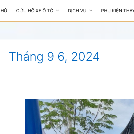
CHỦ
CỨU HỘ XE Ô TÔ
DỊCH VỤ
PHỤ KIỆN THA
Tháng 9 6, 2024