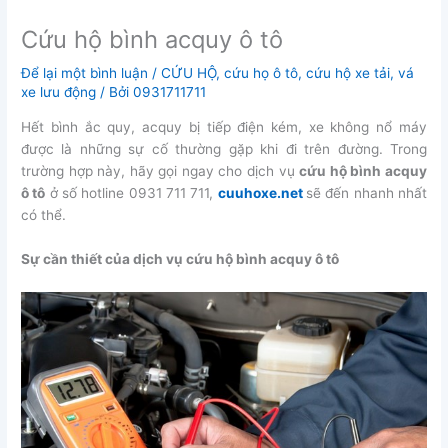
Cứu hộ bình acquy ô tô
Để lại một bình luận
/
CỨU HỘ
,
cứu họ ô tô
,
cứu hộ xe tải
,
vá
xe lưu động
/ Bởi
0931711711
Hết bình ắc quy, acquy bị tiếp điện kém, xe không nổ máy
được là những sự cố thường gặp khi đi trên đường. Trong
trường hợp này, hãy gọi ngay cho dịch vụ
cứu hộ bình acquy
ô tô
ở số hotline 0931 711 711,
cuuhoxe.net
sẽ đến nhanh nhất
có thể.
Sự cần thiết của dịch vụ cứu hộ bình acquy ô tô