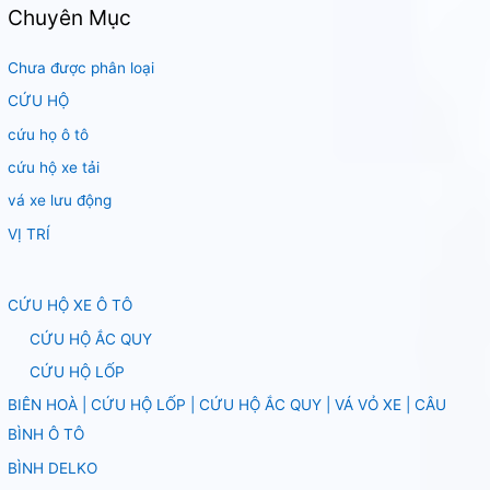
Chuyên Mục
Chưa được phân loại
CỨU HỘ
cứu họ ô tô
cứu hộ xe tải
vá xe lưu động
VỊ TRÍ
CỨU HỘ XE Ô TÔ
CỨU HỘ ẮC QUY
CỨU HỘ LỐP
BIÊN HOÀ | CỨU HỘ LỐP | CỨU HỘ ẮC QUY | VÁ VỎ XE | CÂU
BÌNH Ô TÔ
BÌNH DELKO