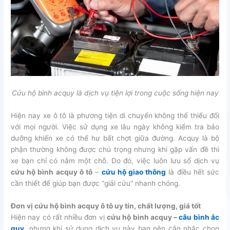
Cứu hộ bình acquy là dịch vụ tiện lợi trong cuộc sống hiện nay
Hiện nay xe ô tô là phương tiện di chuyển không thể thiểu đối
với mọi người. Việc sử dụng xe lâu ngày không kiểm tra bảo
dưỡng khiến xe có thể hư bất chợt giữa đường. Acquy là bộ
phận thường không được chú trọng nhưng khi gặp vấn đề thì
xe bạn chỉ có nằm một chỗ. Do đó, việc luôn lưu số dịch vụ
cứu hộ bình acquy ô tô
–
cứu hộ giao thông
là điều hết sức
cần thiết để giúp bạn được “giải cứu” nhanh chóng.
Đơn vị cứu hộ bình acquy ô tô uy tín, chất lượng, giá tốt
Hiện nay có rất nhiều đơn vị
cứu hộ bình acquy
–
câu bình ắc
quy
, nhưng khi sử dụng dịch vụ này bạn nên cân nhắc chọn