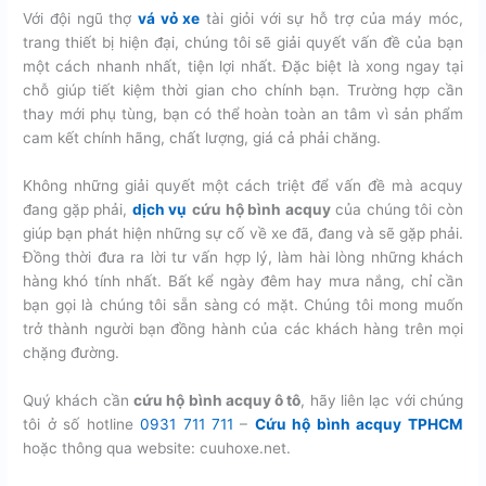
Với đội ngũ thợ
vá vỏ xe
tài giỏi với sự hỗ trợ của máy móc,
trang thiết bị hiện đại, chúng tôi sẽ giải quyết vấn đề của bạn
một cách nhanh nhất, tiện lợi nhất. Đặc biệt là xong ngay tại
chỗ giúp tiết kiệm thời gian cho chính bạn. Trường hợp cần
thay mới phụ tùng, bạn có thể hoàn toàn an tâm vì sản phẩm
cam kết chính hãng, chất lượng, giá cả phải chăng.
Không những giải quyết một cách triệt để vấn đề mà acquy
đang gặp phải,
dịch vụ
cứu hộ bình acquy
của chúng tôi còn
giúp bạn phát hiện những sự cố về xe đã, đang và sẽ gặp phải.
Đồng thời đưa ra lời tư vấn hợp lý, làm hài lòng những khách
hàng khó tính nhất. Bất kể ngày đêm hay mưa nắng, chỉ cần
bạn gọi là chúng tôi sẵn sàng có mặt. Chúng tôi mong muốn
trở thành người bạn đồng hành của các khách hàng trên mọi
chặng đường.
Quý khách cần
cứu hộ bình acquy ô tô
, hãy liên lạc với chúng
tôi ở số hotline
0931 711 711
–
Cứu hộ bình acquy TPHCM
hoặc thông qua website: cuuhoxe.net.