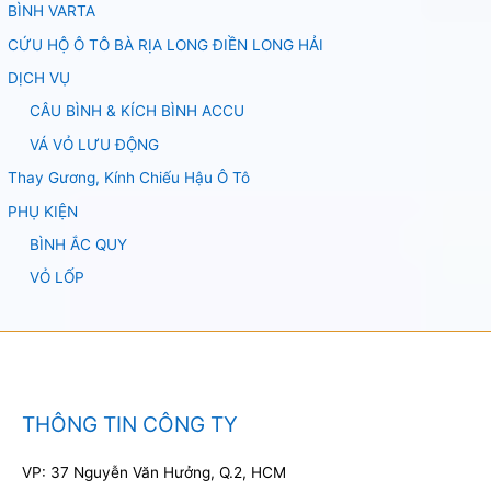
BÌNH VARTA
CỨU HỘ Ô TÔ BÀ RỊA LONG ĐIỀN LONG HẢI
DỊCH VỤ
CÂU BÌNH & KÍCH BÌNH ACCU
VÁ VỎ LƯU ĐỘNG
Thay Gương, Kính Chiếu Hậu Ô Tô
PHỤ KIỆN
BÌNH ẮC QUY
VỎ LỐP
THÔNG TIN CÔNG TY
VP: 37 Nguyễn Văn Hưởng, Q.2, HCM