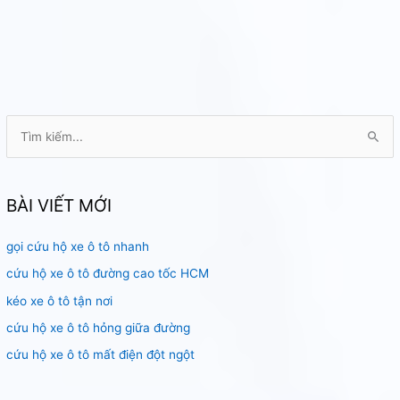
T
ì
m
k
BÀI VIẾT MỚI
i
gọi cứu hộ xe ô tô nhanh
ế
m
cứu hộ xe ô tô đường cao tốc HCM
:
kéo xe ô tô tận nơi
cứu hộ xe ô tô hỏng giữa đường
cứu hộ xe ô tô mất điện đột ngột