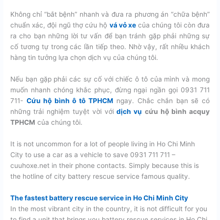
Không chỉ “bắt bệnh” nhanh và đưa ra phương án “chữa bệnh”
chuẩn xác, đội ngũ thợ cứu hộ
vá vỏ xe
của chúng tôi còn đưa
ra cho bạn những lời tư vấn để bạn tránh gặp phải những sự
cố tương tự trong các lần tiếp theo. Nhờ vậy, rất nhiều khách
hàng tin tưởng lựa chọn dịch vụ của chúng tôi.
Nếu bạn gặp phải các sự cố với chiếc ô tô của mình và mong
muốn nhanh chóng khắc phục, đừng ngại ngần gọi 0931 711
711-
Cứu hộ bình ô tô TPHCM
ngay. Chắc chắn bạn sẽ có
những trải nghiệm tuyệt vời với
dịch vụ
cứu hộ bình acquy
TPHCM
của chúng tôi.
It is not uncommon for a lot of people living in Ho Chi Minh
City to use a car as a vehicle to save 0931 711 711 –
cuuhoxe.net in their phone contacts. Simply because this is
the hotline of city battery rescue service famous quality.
The fastest battery rescue service in Ho Chi Minh City
In the most vibrant city in the country, it is not difficult for you
to find a unit that brings you battery rescue services in Ho Chi