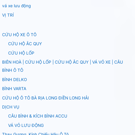
vá xe lưu động
VỊ TRÍ
CỨU HỘ XE Ô TÔ
CỨU HỘ ẮC QUY
CỨU HỘ LỐP
BIÊN HOÀ | CỨU HỘ LỐP | CỨU HỘ ẮC QUY | VÁ VỎ XE | CÂU
BÌNH Ô TÔ
BÌNH DELKO
BÌNH VARTA
CỨU HỘ Ô TÔ BÀ RỊA LONG ĐIỀN LONG HẢI
DỊCH VỤ
CÂU BÌNH & KÍCH BÌNH ACCU
VÁ VỎ LƯU ĐỘNG
Thay Gương, Kính Chiếu Hậu Ô Tô