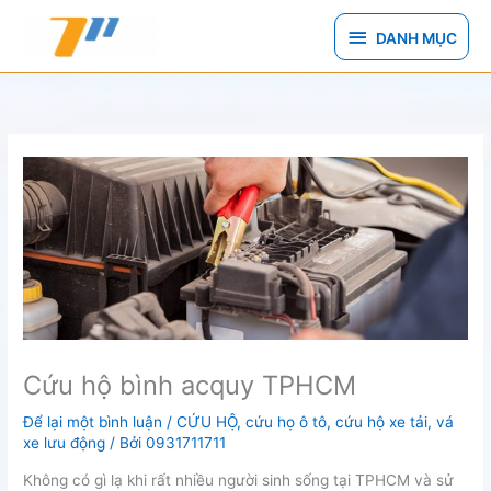
Nhảy
DANH
tới
DANH MỤC
nội
MỤC
dung
Cứu hộ bình acquy TPHCM
Để lại một bình luận
/
CỨU HỘ
,
cứu họ ô tô
,
cứu hộ xe tải
,
vá
xe lưu động
/ Bởi
0931711711
Không có gì lạ khi rất nhiều người sinh sống tại TPHCM và sử