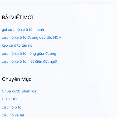
ì
m
k
BÀI VIẾT MỚI
i
gọi cứu hộ xe ô tô nhanh
ế
m
cứu hộ xe ô tô đường cao tốc HCM
:
kéo xe ô tô tận nơi
cứu hộ xe ô tô hỏng giữa đường
cứu hộ xe ô tô mất điện đột ngột
Chuyên Mục
Chưa được phân loại
CỨU HỘ
cứu họ ô tô
cứu hộ xe tải