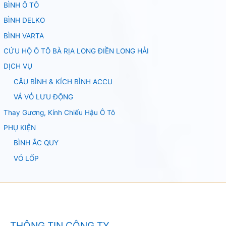
BÌNH Ô TÔ
BÌNH DELKO
BÌNH VARTA
CỨU HỘ Ô TÔ BÀ RỊA LONG ĐIỀN LONG HẢI
DỊCH VỤ
CÂU BÌNH & KÍCH BÌNH ACCU
VÁ VỎ LƯU ĐỘNG
Thay Gương, Kính Chiếu Hậu Ô Tô
PHỤ KIỆN
BÌNH ẮC QUY
VỎ LỐP
THÔNG TIN CÔNG TY