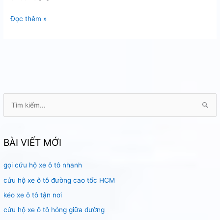
cứu
Đọc thêm »
hộ
xe
ô
tô
mất
điện
T
ì
m
k
BÀI VIẾT MỚI
i
gọi cứu hộ xe ô tô nhanh
ế
m
cứu hộ xe ô tô đường cao tốc HCM
:
kéo xe ô tô tận nơi
cứu hộ xe ô tô hỏng giữa đường