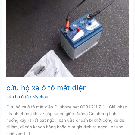
cứu hộ xe ô tô mất điện
cứu họ ô tô
/
Mychau
Cứu hộ xe ô tô mất điện Cuuhoxe.net 0931 711 711 – Giải pháp
nhanh chóng khi xe gặp sự cố giữa đường Có những tình
huống xảy ra rất bất ngờ… bạn vừa chuẩn bị khởi động xe để
đi làm, đi gặp khách hàng hoặc đưa gia đình ra ngoài, nhưng
chiếc xe […]