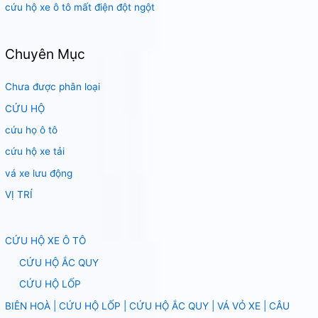
cứu hộ xe ô tô mất điện đột ngột
Chuyên Mục
Chưa được phân loại
CỨU HỘ
cứu họ ô tô
cứu hộ xe tải
vá xe lưu động
VỊ TRÍ
CỨU HỘ XE Ô TÔ
CỨU HỘ ẮC QUY
CỨU HỘ LỐP
BIÊN HOÀ | CỨU HỘ LỐP | CỨU HỘ ẮC QUY | VÁ VỎ XE | CÂU