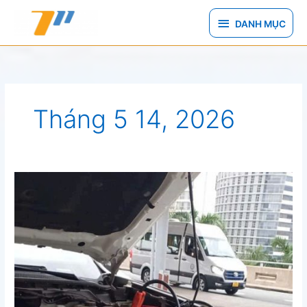
Nhảy
DANH
tới
DANH MỤC
nội
MỤC
dung
Tháng 5 14, 2026