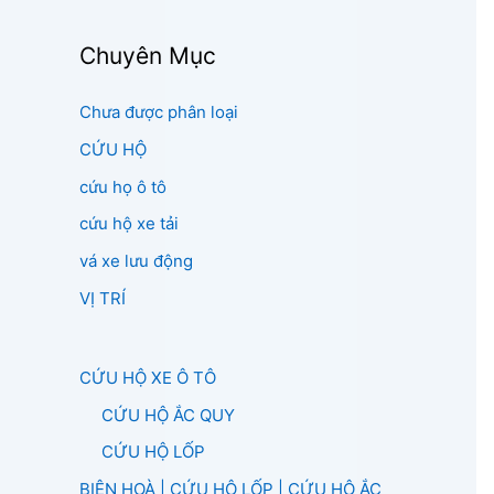
Chuyên Mục
Chưa được phân loại
CỨU HỘ
cứu họ ô tô
cứu hộ xe tải
vá xe lưu động
VỊ TRÍ
CỨU HỘ XE Ô TÔ
CỨU HỘ ẮC QUY
CỨU HỘ LỐP
BIÊN HOÀ | CỨU HỘ LỐP | CỨU HỘ ẮC