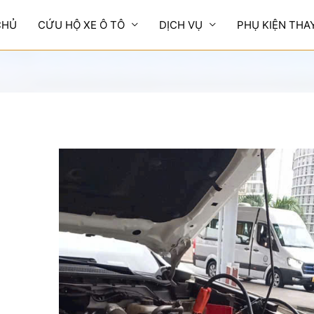
CHỦ
CỨU HỘ XE Ô TÔ
DỊCH VỤ
PHỤ KIỆN THA