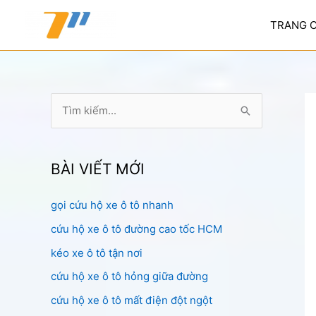
Nhảy
tới
TRANG 
nội
dung
T
ì
m
k
BÀI VIẾT MỚI
i
gọi cứu hộ xe ô tô nhanh
ế
cứu hộ xe ô tô đường cao tốc HCM
m
:
kéo xe ô tô tận nơi
cứu hộ xe ô tô hỏng giữa đường
cứu hộ xe ô tô mất điện đột ngột