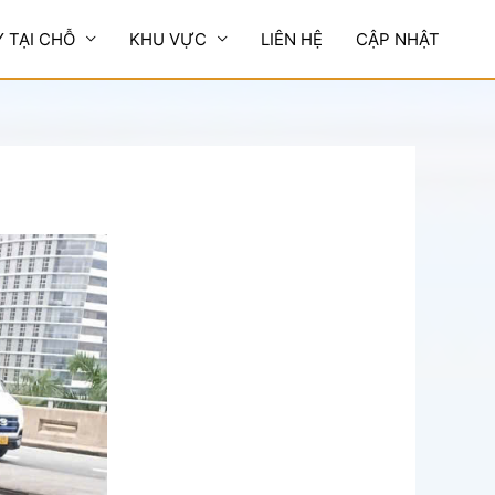
Y TẠI CHỖ
KHU VỰC
LIÊN HỆ
CẬP NHẬT