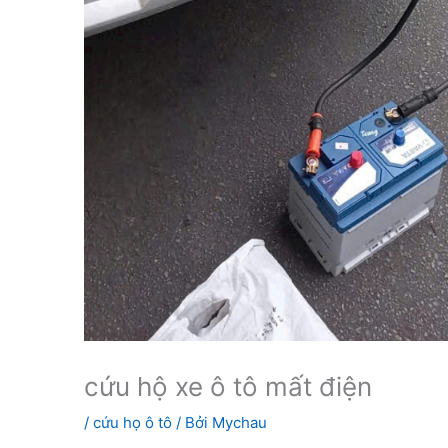
cứu hộ xe ô tô mất điện
/
cứu họ ô tô
/ Bởi
Mychau