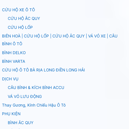
CỨU HỘ XE Ô TÔ
CỨU HỘ ẮC QUY
CỨU HỘ LỐP
BIÊN HOÀ | CỨU HỘ LỐP | CỨU HỘ ẮC QUY | VÁ VỎ XE | CÂU
BÌNH Ô TÔ
BÌNH DELKO
BÌNH VARTA
CỨU HỘ Ô TÔ BÀ RỊA LONG ĐIỀN LONG HẢI
DỊCH VỤ
CÂU BÌNH & KÍCH BÌNH ACCU
VÁ VỎ LƯU ĐỘNG
Thay Gương, Kính Chiếu Hậu Ô Tô
PHỤ KIỆN
BÌNH ẮC QUY