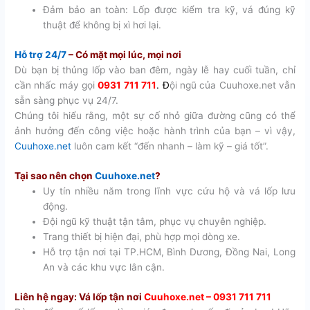
Đảm bảo an toàn: Lốp được kiểm tra kỹ, vá đúng kỹ
thuật để không bị xì hơi lại.
Hỗ trợ 24/7
– Có mặt mọi lúc, mọi nơi
Dù bạn bị thủng lốp vào ban đêm, ngày lễ hay cuối tuần, chỉ
cần nhấc máy gọi
0931 711 711
. Đ
ội ngũ của Cuuhoxe.net vẫn
sẵn sàng phục vụ 24/7.
Chúng tôi hiểu rằng, một sự cố nhỏ giữa đường cũng có thể
ảnh hưởng đến công việc hoặc hành trình của bạn – vì vậy,
Cuuhoxe.net
luôn cam kết “đến nhanh – làm kỹ – giá tốt”.
Tại sao nên chọn
Cuuhoxe.net
?
Uy tín nhiều năm trong lĩnh vực cứu hộ và vá lốp lưu
động.
Đội ngũ kỹ thuật tận tâm, phục vụ chuyên nghiệp.
Trang thiết bị hiện đại, phù hợp mọi dòng xe.
Hỗ trợ tận nơi tại TP.HCM, Bình Dương, Đồng Nai, Long
An và các khu vực lân cận.
Liên hệ ngay: Vá lốp tận nơi
Cuuhoxe.net – 0931 711 711