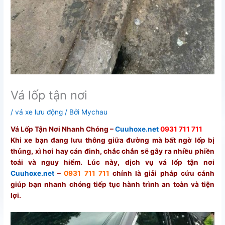
Vá lốp tận nơi
/
vá xe lưu động
/ Bởi
Mychau
Vá Lốp Tận Nơi Nhanh Chóng –
Cuuhoxe.net
0931 711 711
Khi xe bạn đang lưu thông giữa đường mà bất ngờ lốp bị
thủng, xì hơi hay cán đinh, chắc chắn sẽ gây ra nhiều phiền
toái và nguy hiểm. Lúc này, dịch vụ vá lốp tận nơi
Cuuhoxe.net
–
0931 711 711
chính là giải pháp cứu cánh
giúp bạn nhanh chóng tiếp tục hành trình an toàn và tiện
lợi.