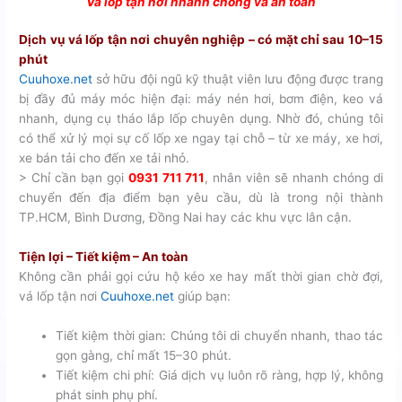
Vá lốp tận nơi nhanh chóng và an toàn
Dịch vụ vá lốp tận nơi chuyên nghiệp – có mặt chỉ sau 10–15
phút
Cuuhoxe.net
sở hữu đội ngũ kỹ thuật viên lưu động được trang
bị đầy đủ máy móc hiện đại: máy nén hơi, bơm điện, keo vá
nhanh, dụng cụ tháo lắp lốp chuyên dụng. Nhờ đó, chúng tôi
có thể xử lý mọi sự cố lốp xe ngay tại chỗ – từ xe máy, xe hơi,
xe bán tải cho đến xe tải nhỏ.
>
Chỉ cần bạn gọi
0931 711 711
, nhân viên sẽ nhanh chóng di
chuyển đến địa điểm bạn yêu cầu, dù là trong nội thành
TP.HCM, Bình Dương, Đồng Nai hay các khu vực lân cận.
Tiện lợi – Tiết kiệm – An toàn
Không cần phải gọi cứu hộ kéo xe hay mất thời gian chờ đợi,
vá lốp tận nơi
Cuuhoxe.net
giúp bạn:
Tiết kiệm thời gian: Chúng tôi di chuyển nhanh, thao tác
gọn gàng, chỉ mất 15–30 phút.
Tiết kiệm chi phí: Giá dịch vụ luôn rõ ràng, hợp lý, không
phát sinh phụ phí.