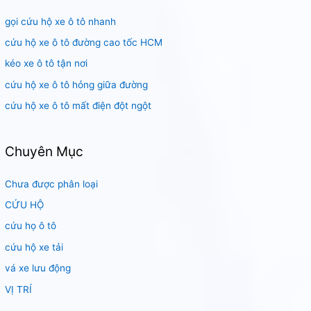
i
gọi cứu hộ xe ô tô nhanh
ế
m
cứu hộ xe ô tô đường cao tốc HCM
:
kéo xe ô tô tận nơi
cứu hộ xe ô tô hỏng giữa đường
cứu hộ xe ô tô mất điện đột ngột
Chuyên Mục
Chưa được phân loại
CỨU HỘ
cứu họ ô tô
cứu hộ xe tải
vá xe lưu động
VỊ TRÍ