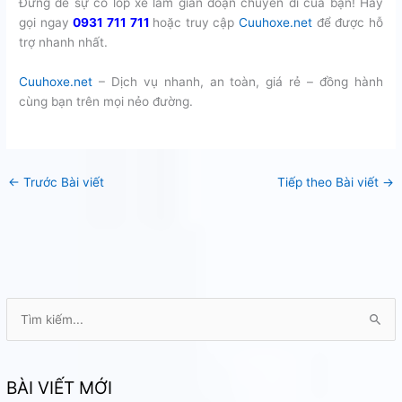
Đừng để sự cố lốp xe làm gián đoạn chuyến đi của bạn! Hãy
gọi ngay
0931 711 711
hoặc truy cập
Cuuhoxe.net
để được hỗ
trợ nhanh nhất.
Cuuhoxe.net
– Dịch vụ nhanh, an toàn, giá rẻ – đồng hành
cùng bạn trên mọi nẻo đường.
←
Trước Bài viết
Tiếp theo Bài viết
→
T
ì
m
k
BÀI VIẾT MỚI