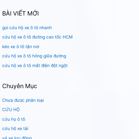
m
k
BÀI VIẾT MỚI
i
gọi cứu hộ xe ô tô nhanh
ế
m
cứu hộ xe ô tô đường cao tốc HCM
:
kéo xe ô tô tận nơi
cứu hộ xe ô tô hỏng giữa đường
cứu hộ xe ô tô mất điện đột ngột
Chuyên Mục
Chưa được phân loại
CỨU HỘ
cứu họ ô tô
cứu hộ xe tải
vá xe lưu động