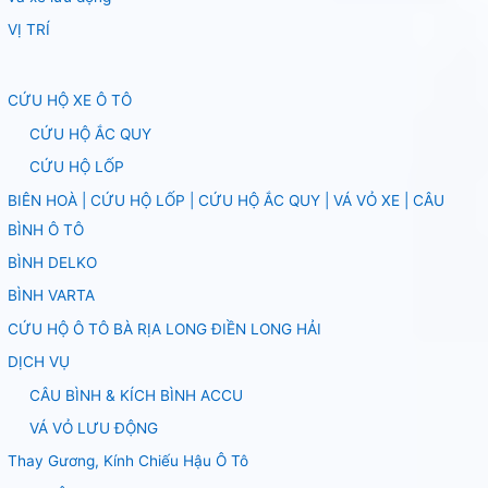
VỊ TRÍ
CỨU HỘ XE Ô TÔ
CỨU HỘ ẮC QUY
CỨU HỘ LỐP
BIÊN HOÀ | CỨU HỘ LỐP | CỨU HỘ ẮC QUY | VÁ VỎ XE | CÂU
BÌNH Ô TÔ
BÌNH DELKO
BÌNH VARTA
CỨU HỘ Ô TÔ BÀ RỊA LONG ĐIỀN LONG HẢI
DỊCH VỤ
CÂU BÌNH & KÍCH BÌNH ACCU
VÁ VỎ LƯU ĐỘNG
Thay Gương, Kính Chiếu Hậu Ô Tô