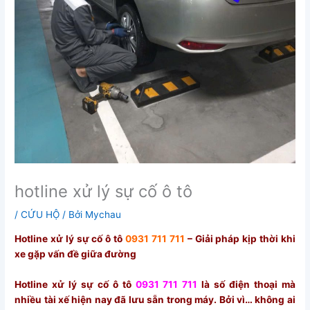
hotline xử lý sự cố ô tô
/
CỨU HỘ
/ Bởi
Mychau
Hotline xử lý sự cố ô tô
0931 711 711
– Giải pháp kịp thời khi
xe gặp vấn đề giữa đường
Hotline xử lý sự cố ô tô
0931 711 711
là số điện thoại mà
nhiều tài xế hiện nay đã lưu sẵn trong máy. Bởi vì… không ai