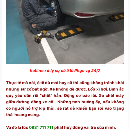
hotline xử lý sự cố ô tô Phục vụ 24/7
Thực tế mà nói, ô tô dù mới hay cũ thì cũng không tránh khỏi
những sự cố bất ngờ. Xe không đề được. Lốp xì hơi. Bình ắc
quy yếu dần rồi “chết” hẳn. Động cơ báo lỗi. Xe chết máy
giữa đường đông xe cộ… Những tình huống ấy, nếu không
có người hỗ trợ kịp thời, sẽ rất dễ khiến bạn rơi vào trạng
thái hoang mang.
Và đó là lúc
0931 711 711
phát huy đúng vai trò của mình.