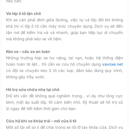
nếu cần.
Vá lốp ô tô tận chỗ
Khi xe cán phải đinh giữa đường, việc tự vá lốp đôi khi không
khả thi vì lốp ô tô cần máy móc chuyên dụng. Dịch vụ sẽ đến
tận nơi để kiểm tra và vá nhanh, giúp bạn tiếp tục di chuyển
mà không phải kéo xe về tiệm.
Kéo xe – cẩu xe an toàn
Những trường hợp xe hư nặng, tai nạn, hoặc hệ thống điện
hoàn toàn tê liệt… thì cần xe cứu hộ chuyên dụng
vavoxe.net
có đội xe chuyên kéo ô tô các loại, đảm bảo đúng quy trình,
không gây trầy xước.
Hỗ trợ sửa chữa nhẹ tại chỗ
Đôi khi vấn đề không quá nghiêm trọng… ví dụ như lỏng cực
bình, mất áp suất lốp, lỗi cảm biến nhỏ. Kỹ thuật sẽ hỗ trợ xử
lý ngay để tiết kiệm thời gian cho bạn.
Cứu hộ khi xe khóa trái – mở cửa ô tô
Một số tài xế sơ ý để chìa trong xe rồi lỡ tay khóa cửa. Dịch vụ