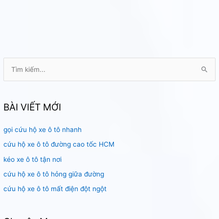
T
ì
m
k
BÀI VIẾT MỚI
i
gọi cứu hộ xe ô tô nhanh
ế
m
cứu hộ xe ô tô đường cao tốc HCM
:
kéo xe ô tô tận nơi
cứu hộ xe ô tô hỏng giữa đường
cứu hộ xe ô tô mất điện đột ngột