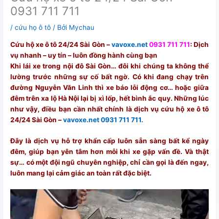
0931 711 711
/
cứu họ ô tô
/ Bởi
Mychau
Cứu hộ xe ô tô 24/24 Sài Gòn –
vavoxe.net
0931 711 711
: Dịch
vụ nhanh – uy tín – luôn đồng hành cùng bạn
Khi lái xe trong nội đô Sài Gòn… đôi khi chúng ta không thể
lường trước những sự cố bất ngờ. Có khi đang chạy trên
đường Nguyễn Văn Linh thì xe báo lỗi động cơ… hoặc giữa
đêm trên xa lộ Hà Nội lại bị xì lốp, hết bình ắc quy. Những lúc
như vậy, điều bạn cần nhất chính là dịch vụ cứu hộ xe ô tô
24/24 Sài Gòn –
vavoxe.net 0931 711 711.
Đây là dịch vụ hỗ trợ khẩn cấp luôn sẵn sàng bất kể ngày
đêm, giúp bạn yên tâm hơn mỗi khi xe gặp vấn đề. Và thật
sự… có một đội ngũ chuyên nghiệp, chỉ cần gọi là đến ngay,
luôn mang lại cảm giác an toàn rất đặc biệt.