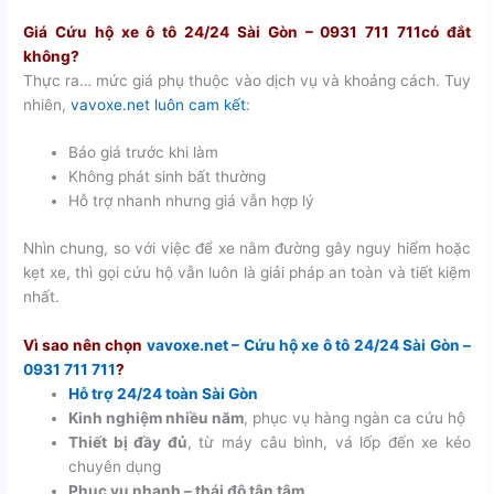
Giá Cứu hộ xe ô tô 24/24 Sài Gòn – 0931 711 711có đắt
không?
Thực ra… mức giá phụ thuộc vào dịch vụ và khoảng cách. Tuy
nhiên,
vavoxe.net luôn cam kết
:
Báo giá trước khi làm
Không phát sinh bất thường
Hỗ trợ nhanh nhưng giá vẫn hợp lý
Nhìn chung, so với việc để xe nằm đường gây nguy hiểm hoặc
kẹt xe, thì gọi cứu hộ vẫn luôn là giải pháp an toàn và tiết kiệm
nhất.
Vì sao nên chọn
vavoxe.net – Cứu hộ xe ô tô 24/24 Sài Gòn –
0931 711 711
?
Hỗ trợ 24/24 toàn Sài Gòn
Kinh nghiệm nhiều năm
, phục vụ hàng ngàn ca cứu hộ
Thiết bị đầy đủ
, từ máy câu bình, vá lốp đến xe kéo
chuyên dụng
Phục vụ nhanh – thái độ tận tâm