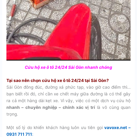
Cứu hộ xe ô tô 24/24 Sài Gòn nhanh chóng
Tại sao nên chọn cứu hộ xe ô tô 24/24 tại Sài Gòn?
Sài Gòn đông đúc, đường xá phức tạp, vào giờ cao điểm thì…
bạn biết rồi đó, chỉ cần xe chết máy giữa đường là có thể gây
ra cả một hàng dài kẹt xe. Vì vậy, việc có một dịch vụ cứu hộ
nhanh – chuyên nghiệp – chính xác vị trí
là vô cùng quan
trọng.
Một số lý do khiến khách hàng luôn ưu tiên gọi
vavoxe.net –
0931 711 711
: