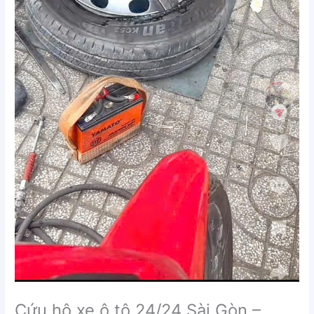
Cứu hộ xe ô tô 24/24 Sài Gòn –