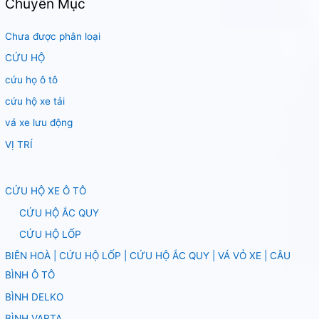
Chuyên Mục
Chưa được phân loại
CỨU HỘ
cứu họ ô tô
cứu hộ xe tải
vá xe lưu động
VỊ TRÍ
CỨU HỘ XE Ô TÔ
CỨU HỘ ẮC QUY
CỨU HỘ LỐP
BIÊN HOÀ | CỨU HỘ LỐP | CỨU HỘ ẮC QUY | VÁ VỎ XE | CÂU
BÌNH Ô TÔ
BÌNH DELKO
BÌNH VARTA