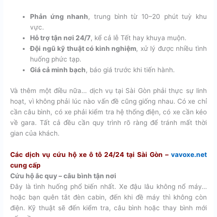
Phản ứng nhanh
, trung bình từ 10–20 phút tuỳ khu
vực.
Hỗ trợ tận nơi 24/7
, kể cả lễ Tết hay khuya muộn.
Đội ngũ kỹ thuật có kinh nghiệm
, xử lý được nhiều tình
huống phức tạp.
Giá cả minh bạch
, báo giá trước khi tiến hành.
Và thêm một điều nữa… dịch vụ tại Sài Gòn phải thực sự linh
hoạt, vì không phải lúc nào vấn đề cũng giống nhau. Có xe chỉ
cần câu bình, có xe phải kiểm tra hệ thống điện, có xe cần kéo
về gara. Tất cả đều cần quy trình rõ ràng để tránh mất thời
gian của khách.
Các dịch vụ cứu hộ xe ô tô 24/24 tại Sài Gòn –
vavoxe.net
cung cấp
Cứu hộ ắc quy – câu bình tận nơi
Đây là tình huống phổ biến nhất. Xe đậu lâu không nổ máy…
hoặc bạn quên tắt đèn cabin, đến khi đề máy thì không còn
điện. Kỹ thuật sẽ đến kiểm tra, câu bình hoặc thay bình mới