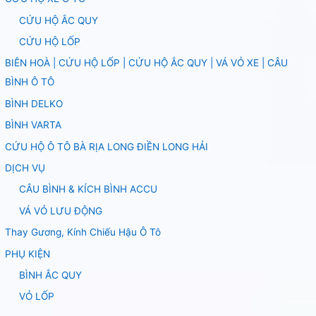
CỨU HỘ ẮC QUY
CỨU HỘ LỐP
BIÊN HOÀ | CỨU HỘ LỐP | CỨU HỘ ẮC QUY | VÁ VỎ XE | CÂU
BÌNH Ô TÔ
BÌNH DELKO
BÌNH VARTA
CỨU HỘ Ô TÔ BÀ RỊA LONG ĐIỀN LONG HẢI
DỊCH VỤ
CÂU BÌNH & KÍCH BÌNH ACCU
VÁ VỎ LƯU ĐỘNG
Thay Gương, Kính Chiếu Hậu Ô Tô
PHỤ KIỆN
BÌNH ẮC QUY
VỎ LỐP