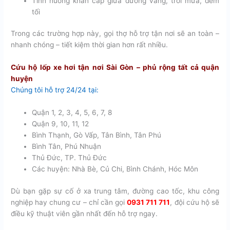
Tình huống khẩn cấp giữa đường vắng, trời mưa, đêm
tối
Trong các trường hợp này, gọi thợ hỗ trợ tận nơi sẽ an toàn –
nhanh chóng – tiết kiệm thời gian hơn rất nhiều.
Cứu hộ lốp xe hơi tận nơi Sài Gòn – phủ rộng tất cả quận
huyện
Chúng tôi hỗ trợ 24/24 tại:
Quận 1, 2, 3, 4, 5, 6, 7, 8
Quận 9, 10, 11, 12
Bình Thạnh, Gò Vấp, Tân Bình, Tân Phú
Bình Tân, Phú Nhuận
Thủ Đức, TP. Thủ Đức
Các huyện: Nhà Bè, Củ Chi, Bình Chánh, Hóc Môn
Dù bạn gặp sự cố ở xa trung tâm, đường cao tốc, khu công
nghiệp hay chung cư – chỉ cần gọi
0931 711 711
, đội cứu hộ sẽ
điều kỹ thuật viên gần nhất đến hỗ trợ ngay.