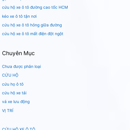
m
cứu hộ xe ô tô đường cao tốc HCM
:
kéo xe ô tô tận nơi
cứu hộ xe ô tô hỏng giữa đường
cứu hộ xe ô tô mất điện đột ngột
Chuyên Mục
Chưa được phân loại
CỨU HỘ
cứu họ ô tô
cứu hộ xe tải
vá xe lưu động
VỊ TRÍ
CỨU HỘ XE Ô TÔ