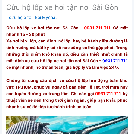
Cứu hộ lốp xe hơi tận nơi Sài Gòn
/
cứu họ ô tô
/ Bởi
Mychau
Cứu hộ lốp xe hơi tận nơi Sài Gòn –
0931 711 711
. Có mặt
nhanh 15 – 20 phút
Xe hơi bị xì lốp, cán đinh, nổ lốp, hay bể bánh giữa đường là
tình huống mà bất kỳ tài xế nào cũng có thể gặp phải. Trong
những thời điểm khó khăn đó, điều cần thiết nhất chính là
một dịch vụ cứu hộ lốp xe hơi tận nơi Sài Gòn –
0931 711 711
có mặt nhanh, hỗ trợ an toàn, giá hợp lý và làm việc 24/7.
Chúng tôi cung cấp dịch vụ cứu hộ lốp lưu động toàn khu
vực TP.HCM, phục vụ ngay cả ban đêm, lễ Tết, trời mưa hay
các tuyến đường xa trung tâm. Chỉ cần gọi
0931 711 711
, kỹ
thuật viên sẽ đến trong thời gian ngắn, giúp bạn khắc phục
nhanh sự cố để tiếp tục hành trình an toàn.