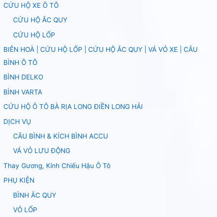
CỨU HỘ XE Ô TÔ
CỨU HỘ ẮC QUY
CỨU HỘ LỐP
BIÊN HOÀ | CỨU HỘ LỐP | CỨU HỘ ẮC QUY | VÁ VỎ XE | CÂU
BÌNH Ô TÔ
BÌNH DELKO
BÌNH VARTA
CỨU HỘ Ô TÔ BÀ RỊA LONG ĐIỀN LONG HẢI
DỊCH VỤ
CÂU BÌNH & KÍCH BÌNH ACCU
VÁ VỎ LƯU ĐỘNG
Thay Gương, Kính Chiếu Hậu Ô Tô
PHỤ KIỆN
BÌNH ẮC QUY
VỎ LỐP