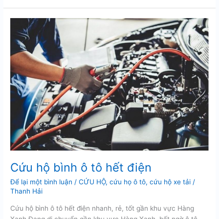
lốp
nhanh
nhất
Cứu hộ bình ô tô hết điện
Để lại một bình luận
/
CỨU HỘ
,
cứu họ ô tô
,
cứu hộ xe tải
/
Thanh Hải
Cứu hộ bình ô tô hết điện nhanh, rẻ, tốt gần khu vực Hàng
Xanh Đang di chuyển gần khu vực Hàng Xanh, bất ngờ ô tô