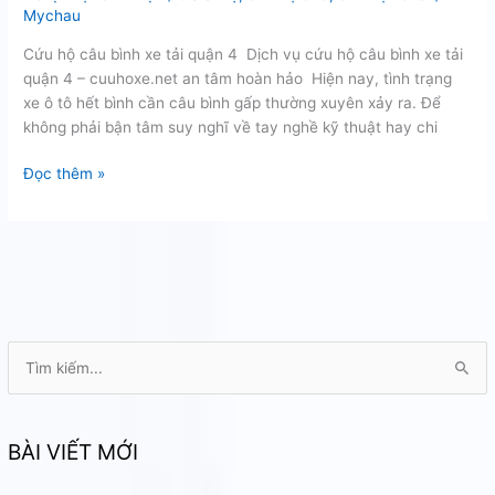
Mychau
Cứu hộ câu bình xe tải quận 4 Dịch vụ cứu hộ câu bình xe tải
quận 4 – cuuhoxe.net an tâm hoàn hảo Hiện nay, tình trạng
xe ô tô hết bình cần câu bình gấp thường xuyên xảy ra. Để
không phải bận tâm suy nghĩ về tay nghề kỹ thuật hay chi
Cứu
Đọc thêm »
hộ
câu
bình
xe
tải
quận
4
T
ì
m
k
BÀI VIẾT MỚI
i