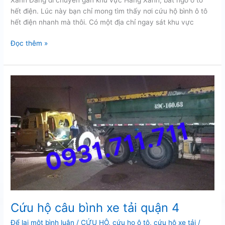
hết điện. Lúc này bạn chỉ mong tìm thấy nơi cứu hộ bình ô tô
hết điện nhanh mà thôi. Có một địa chỉ ngay sát khu vực
Cứu
Đọc thêm »
hộ
bình
ô
tô
hết
điện
Cứu hộ câu bình xe tải quận 4
Để lại một bình luận
/
CỨU HỘ
,
cứu họ ô tô
,
cứu hộ xe tải
/