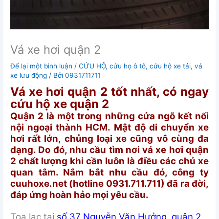
Vá xe hơi quận 2
Để lại một bình luận
/
CỨU HỘ
,
cứu họ ô tô
,
cứu hộ xe tải
,
vá
xe lưu động
/ Bởi
0931711711
Vá xe hơi quận 2 tốt nhất, có ngay
cứu hộ xe quận 2
Quận 2 là một trong những cửa ngõ kết nối
nội ngoại thành HCM. Mật độ di chuyển xe
hơi rất lớn, chủng loại xe cũng vô cùng đa
dạng. Do đó, nhu cầu tìm nơi vá xe hơi quận
2 chất lượng khi cần luôn là điều các chủ xe
quan tâm. Nắm bắt nhu cầu đó, công ty
cuuhoxe.net (hotline 0931.711.711) đã ra đời,
đáp ứng hoàn hảo mọi yêu cầu.
Tọa lạc tại
số 37 Nguyễn Văn Hưởng, quận 2