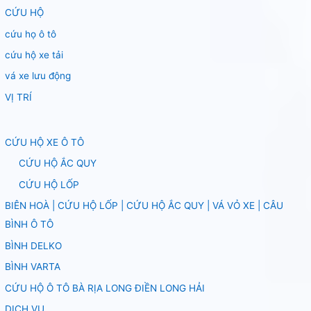
CỨU HỘ
cứu họ ô tô
cứu hộ xe tải
vá xe lưu động
VỊ TRÍ
CỨU HỘ XE Ô TÔ
CỨU HỘ ẮC QUY
CỨU HỘ LỐP
BIÊN HOÀ | CỨU HỘ LỐP | CỨU HỘ ẮC QUY | VÁ VỎ XE | CÂU
BÌNH Ô TÔ
BÌNH DELKO
BÌNH VARTA
CỨU HỘ Ô TÔ BÀ RỊA LONG ĐIỀN LONG HẢI
DỊCH VỤ