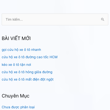
T
ì
m
k
BÀI VIẾT MỚI
i
gọi cứu hộ xe ô tô nhanh
ế
m
cứu hộ xe ô tô đường cao tốc HCM
:
kéo xe ô tô tận nơi
cứu hộ xe ô tô hỏng giữa đường
cứu hộ xe ô tô mất điện đột ngột
Chuyên Mục
Chưa được phân loại