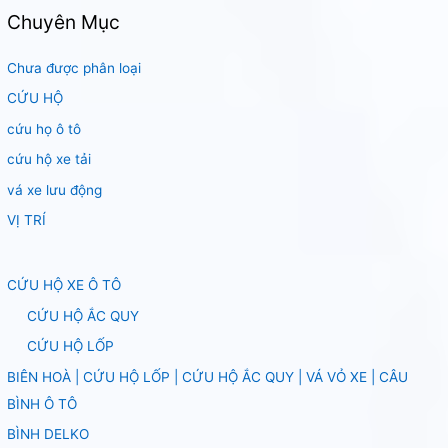
Chuyên Mục
Chưa được phân loại
CỨU HỘ
cứu họ ô tô
cứu hộ xe tải
vá xe lưu động
VỊ TRÍ
CỨU HỘ XE Ô TÔ
CỨU HỘ ẮC QUY
CỨU HỘ LỐP
BIÊN HOÀ | CỨU HỘ LỐP | CỨU HỘ ẮC QUY | VÁ VỎ XE | CÂU
BÌNH Ô TÔ
BÌNH DELKO