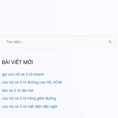
T
ì
m
k
BÀI VIẾT MỚI
i
gọi cứu hộ xe ô tô nhanh
ế
m
cứu hộ xe ô tô đường cao tốc HCM
:
kéo xe ô tô tận nơi
cứu hộ xe ô tô hỏng giữa đường
cứu hộ xe ô tô mất điện đột ngột