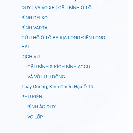
QUY | VÁ VỎ XE | CÂU BÌNH Ô TÔ
BÌNH DELKO
BÌNH VARTA
CỨU HỘ Ô TÔ BÀ RỊA LONG ĐIỀN LONG
HẢI
DỊCH VỤ
CÂU BÌNH & KÍCH BÌNH ACCU
VÁ VỎ LƯU ĐỘNG
Thay Gương, Kính Chiếu Hậu Ô Tô
PHỤ KIỆN
BÌNH ẮC QUY
VỎ LỐP