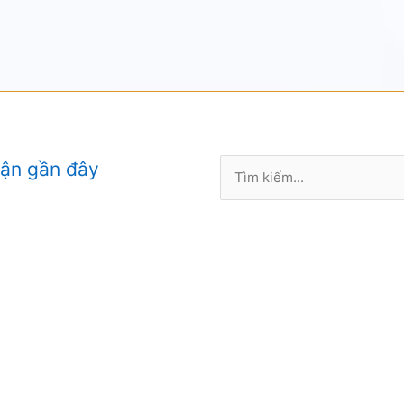
Tìm
uận gần đây
kiếm: