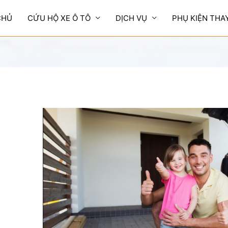
CHỦ
CỨU HỘ XE Ô TÔ
DỊCH VỤ
PHỤ KIỆN THA