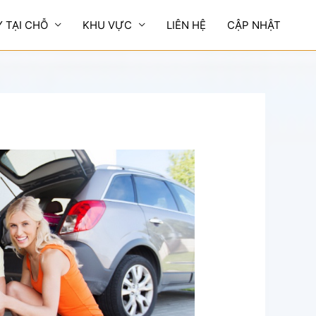
Y TẠI CHỖ
KHU VỰC
LIÊN HỆ
CẬP NHẬT