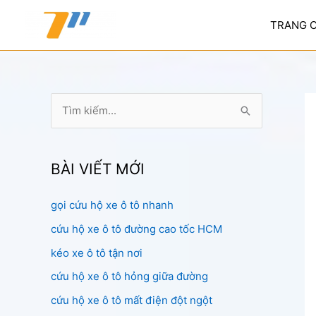
Nhảy
tới
TRANG 
nội
dung
T
ì
m
k
BÀI VIẾT MỚI
i
gọi cứu hộ xe ô tô nhanh
ế
cứu hộ xe ô tô đường cao tốc HCM
m
:
kéo xe ô tô tận nơi
cứu hộ xe ô tô hỏng giữa đường
cứu hộ xe ô tô mất điện đột ngột