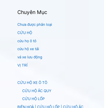
Chuyên Mục
Chưa được phân loại
CỨU HỘ
cứu họ ô tô
cứu hộ xe tải
vá xe lưu động
VỊ TRÍ
CỨU HỘ XE Ô TÔ
CỨU HỘ ẮC QUY
CỨU HỘ LỐP
BIÊN HOÀ | CỨU HỘ LỐP | CỨU HỘ ẮC