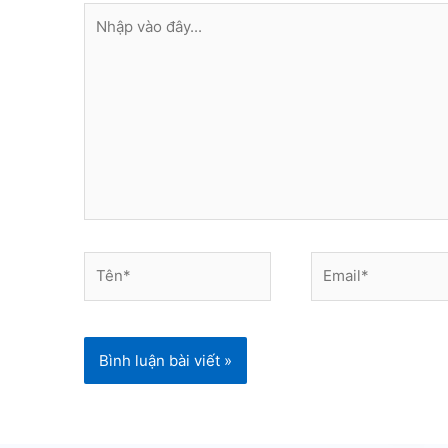
Nhập
vào
đây...
Tên*
Email*