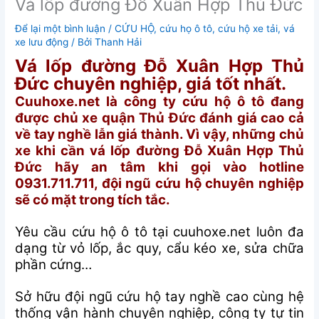
Vá lốp đường Đỗ Xuân Hợp Thủ Đức
Để lại một bình luận
/
CỨU HỘ
,
cứu họ ô tô
,
cứu hộ xe tải
,
vá
xe lưu động
/ Bởi
Thanh Hải
Vá lốp đường Đỗ Xuân Hợp Thủ
Đức chuyên nghiệp, giá tốt nhất.
Cuuhoxe.net là công ty cứu hộ ô tô đang
được chủ xe quận Thủ Đức đánh giá cao cả
về tay nghề lẫn giá thành. Vì vậy, những chủ
xe khi cần vá lốp đường Đỗ Xuân Hợp Thủ
Đức hãy an tâm khi gọi vào hotline
0931.711.711, đội ngũ cứu hộ chuyên nghiệp
sẽ có mặt trong tích tắc.
Yêu cầu cứu hộ ô tô tại cuuhoxe.net luôn đa
dạng từ vỏ lốp, ắc quy, cẩu kéo xe, sửa chữa
phần cứng…
Sở hữu đội ngũ cứu hộ tay nghề cao cùng hệ
thống vận hành chuyên nghiệp, công ty tự tin