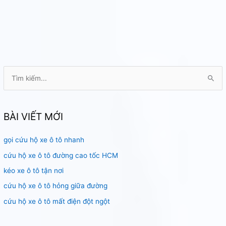
T
ì
m
k
BÀI VIẾT MỚI
i
gọi cứu hộ xe ô tô nhanh
ế
m
cứu hộ xe ô tô đường cao tốc HCM
:
kéo xe ô tô tận nơi
cứu hộ xe ô tô hỏng giữa đường
cứu hộ xe ô tô mất điện đột ngột