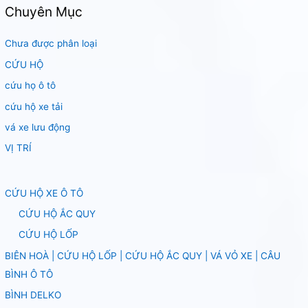
Chuyên Mục
Chưa được phân loại
CỨU HỘ
cứu họ ô tô
cứu hộ xe tải
vá xe lưu động
VỊ TRÍ
CỨU HỘ XE Ô TÔ
CỨU HỘ ẮC QUY
CỨU HỘ LỐP
BIÊN HOÀ | CỨU HỘ LỐP | CỨU HỘ ẮC QUY | VÁ VỎ XE | CÂU
BÌNH Ô TÔ
BÌNH DELKO