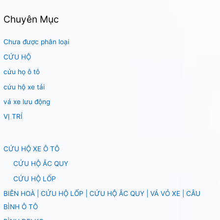
Chuyên Mục
Chưa được phân loại
CỨU HỘ
cứu họ ô tô
cứu hộ xe tải
vá xe lưu động
VỊ TRÍ
CỨU HỘ XE Ô TÔ
CỨU HỘ ẮC QUY
CỨU HỘ LỐP
BIÊN HOÀ | CỨU HỘ LỐP | CỨU HỘ ẮC QUY | VÁ VỎ XE | CÂU
BÌNH Ô TÔ