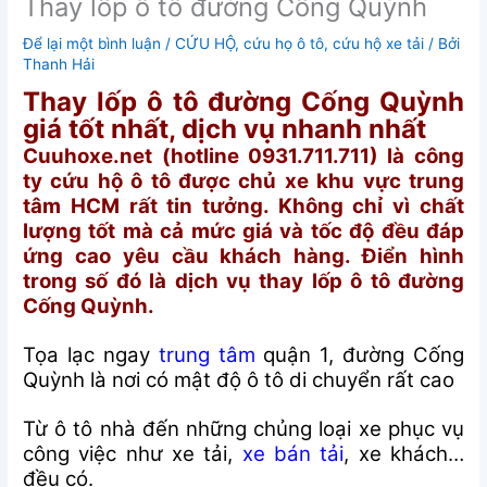
Thay lốp ô tô đường Cống Quỳnh
Để lại một bình luận
/
CỨU HỘ
,
cứu họ ô tô
,
cứu hộ xe tải
/ Bởi
Thanh Hải
Thay lốp ô tô đường Cống Quỳnh
giá tốt nhất, dịch vụ nhanh nhất
Cuuhoxe.net (hotline 0931.711.711) là công
ty cứu hộ ô tô được chủ xe khu vực trung
tâm HCM rất tin tưởng. Không chỉ vì chất
lượng tốt mà cả mức giá và tốc độ đều đáp
ứng cao yêu cầu khách hàng. Điển hình
trong số đó là dịch vụ thay lốp ô tô đường
Cống Quỳnh.
Tọa lạc ngay
trung tâm
quận 1, đường Cống
Quỳnh là nơi có mật độ ô tô di chuyển rất cao
Từ ô tô nhà đến những chủng loại xe phục vụ
công việc như xe tải,
xe bán tải
, xe khách…
đều có.