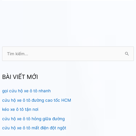
T
ì
m
k
BÀI VIẾT MỚI
i
gọi cứu hộ xe ô tô nhanh
ế
m
cứu hộ xe ô tô đường cao tốc HCM
:
kéo xe ô tô tận nơi
cứu hộ xe ô tô hỏng giữa đường
cứu hộ xe ô tô mất điện đột ngột