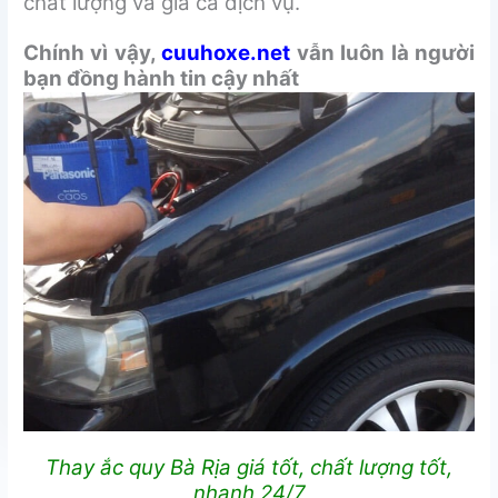
chất lượng và giá cả dịch vụ.
Chính vì vậy,
cuuhoxe.net
vẫn luôn là người
bạn đồng hành tin cậy nhất
Thay ắc quy Bà Rịa giá tốt, chất lượng tốt,
nhanh 24/7