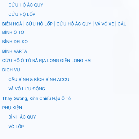
CỨU HỘ ẮC QUY
CỨU HỘ LỐP
BIÊN HOÀ | CỨU HỘ LỐP | CỨU HỘ ẮC QUY | VÁ VỎ XE | CÂU
BÌNH Ô TÔ
BÌNH DELKO
BÌNH VARTA
CỨU HỘ Ô TÔ BÀ RỊA LONG ĐIỀN LONG HẢI
DỊCH VỤ
CÂU BÌNH & KÍCH BÌNH ACCU
VÁ VỎ LƯU ĐỘNG
Thay Gương, Kính Chiếu Hậu Ô Tô
PHỤ KIỆN
BÌNH ẮC QUY
VỎ LỐP