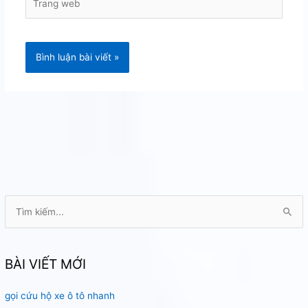
web
T
ì
m
k
BÀI VIẾT MỚI
i
gọi cứu hộ xe ô tô nhanh
ế