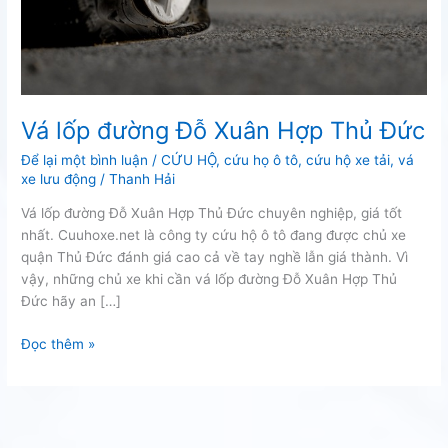
Vá lốp đường Đỗ Xuân Hợp Thủ Đức
Để lại một bình luận
/
CỨU HỘ
,
cứu họ ô tô
,
cứu hộ xe tải
,
vá
xe lưu động
/
Thanh Hải
Vá lốp đường Đỗ Xuân Hợp Thủ Đức chuyên nghiệp, giá tốt
nhất. Cuuhoxe.net là công ty cứu hộ ô tô đang được chủ xe
quận Thủ Đức đánh giá cao cả về tay nghề lẫn giá thành. Vì
vậy, những chủ xe khi cần vá lốp đường Đỗ Xuân Hợp Thủ
Đức hãy an […]
Vá
Đọc thêm »
lốp
đường
Đỗ
Xuân