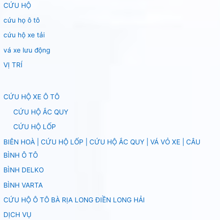
CỨU HỘ
cứu họ ô tô
cứu hộ xe tải
vá xe lưu động
VỊ TRÍ
CỨU HỘ XE Ô TÔ
CỨU HỘ ẮC QUY
CỨU HỘ LỐP
BIÊN HOÀ | CỨU HỘ LỐP | CỨU HỘ ẮC QUY | VÁ VỎ XE | CÂU
BÌNH Ô TÔ
BÌNH DELKO
BÌNH VARTA
CỨU HỘ Ô TÔ BÀ RỊA LONG ĐIỀN LONG HẢI
DỊCH VỤ