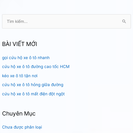
Hợp
Thủ
Đức
T
ì
m
k
BÀI VIẾT MỚI
i
gọi cứu hộ xe ô tô nhanh
ế
m
cứu hộ xe ô tô đường cao tốc HCM
:
kéo xe ô tô tận nơi
cứu hộ xe ô tô hỏng giữa đường
cứu hộ xe ô tô mất điện đột ngột
Chuyên Mục
Chưa được phân loại