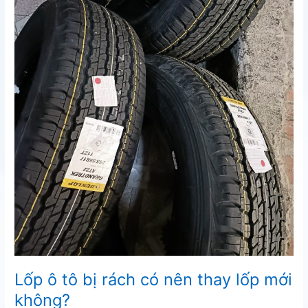
Lốp ô tô bị rách có nên thay lốp mới
không?