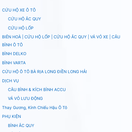
CỨU HỘ XE Ô TÔ
CỨU HỘ ẮC QUY
CỨU HỘ LỐP
BIÊN HOÀ | CỨU HỘ LỐP | CỨU HỘ ẮC QUY | VÁ VỎ XE | CÂU
BÌNH Ô TÔ
BÌNH DELKO
BÌNH VARTA
CỨU HỘ Ô TÔ BÀ RỊA LONG ĐIỀN LONG HẢI
DỊCH VỤ
CÂU BÌNH & KÍCH BÌNH ACCU
VÁ VỎ LƯU ĐỘNG
Thay Gương, Kính Chiếu Hậu Ô Tô
PHỤ KIỆN
BÌNH ẮC QUY