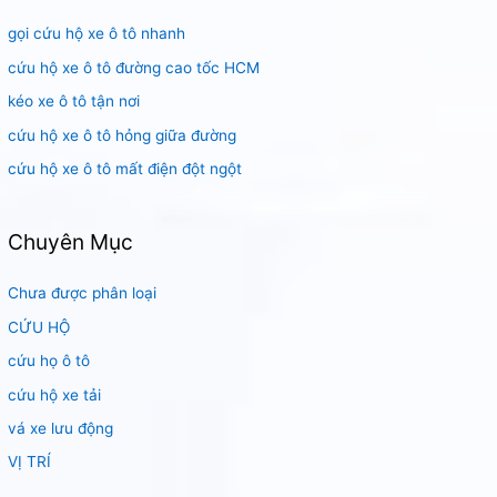
i
gọi cứu hộ xe ô tô nhanh
ế
m
cứu hộ xe ô tô đường cao tốc HCM
:
kéo xe ô tô tận nơi
cứu hộ xe ô tô hỏng giữa đường
cứu hộ xe ô tô mất điện đột ngột
Chuyên Mục
Chưa được phân loại
CỨU HỘ
cứu họ ô tô
cứu hộ xe tải
vá xe lưu động
VỊ TRÍ