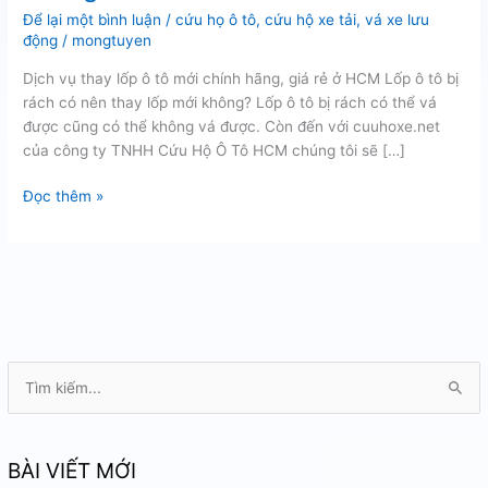
Để lại một bình luận
/
cứu họ ô tô
,
cứu hộ xe tải
,
vá xe lưu
động
/
mongtuyen
Dịch vụ thay lốp ô tô mới chính hãng, giá rẻ ở HCM Lốp ô tô bị
rách có nên thay lốp mới không? Lốp ô tô bị rách có thể vá
được cũng có thể không vá được. Còn đến với cuuhoxe.net
của công ty TNHH Cứu Hộ Ô Tô HCM chúng tôi sẽ […]
Lốp
Đọc thêm »
ô
tô
bị
rách
có
nên
thay
T
lốp
ì
mới
m
không?
k
BÀI VIẾT MỚI